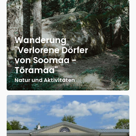
Wanderung
"Verlorene Dörfer
von Soomaa -
Tõramaa"
Natur und Aktivitäten