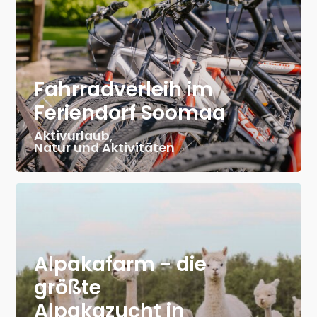
Fahrradverleih im
Feriendorf Soomaa
Aktivurlaub
,
Natur und Aktivitäten
Alpakafarm - die
größte
Alpakazucht in