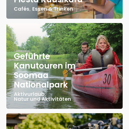
Cafés
,
Essen & Trinken
Geführte
Kanutouren im
Soomaa
Nationalpark
Aktivurlaub
,
Natur und Aktivitäten