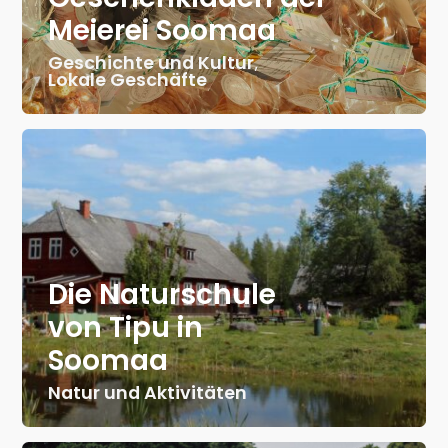
Meierei Soomaa
Geschichte und Kultur
,
Lokale Geschäfte
Die Naturschule
von Tipu in
Soomaa
Natur und Aktivitäten