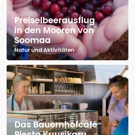
Preiselbeerausflug
in den Mooren von
Soomaa
Natur und Aktivitäten
Das Bauernhofcafé
Piesta Kuusikaru