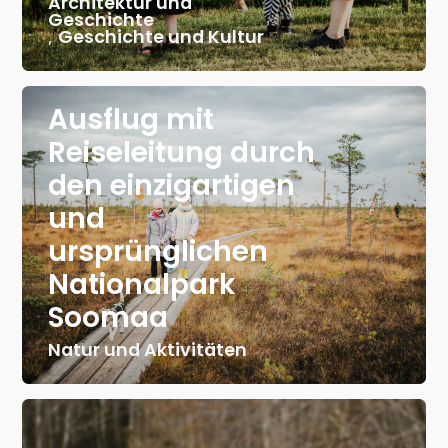
Architektur und
Geschichte
,
Geschichte und Kultur
Ausflug mit
Reiseleitung durch
den einzigartigen
und
ursprünglichen
Nationalpark
Soomaa
Natur und Aktivitäten