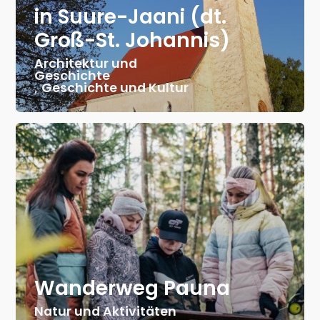
in Suure-Jaani (dt.
Groß-St. Johannis)
Architektur und
Geschichte
,
Geschichte und Kultur
Wanderweg Pauna
Natur und Aktivitäten