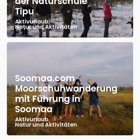
der Naturschule
Tipu
Aktivurlaub
,
Natur und Aktivitäten
Soomaa.com
Moorschuhwanderung
mit Führung in
Soomaa
Aktivurlaub
,
Natur und Aktivitäten