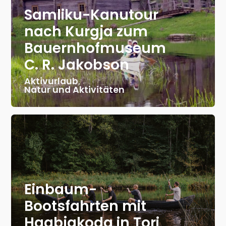
Samliku-Kanutour
nach Kurgja zum
Bauernhofmuseum
C. R. Jakobson
Aktivurlaub
,
Natur und Aktivitäten
Einbaum-
Bootsfahrten mit
Haabjakoda in Tori