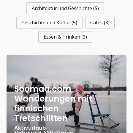
Architektur und Geschichte
(5)
Geschichte und Kultur
(5)
Cafés
(3)
Essen & Trinken
(3)
Soomaa.com
Wanderungen mit
finnischen
Tretschlitten
Aktivurlaub
,
Natur und Aktivitäten