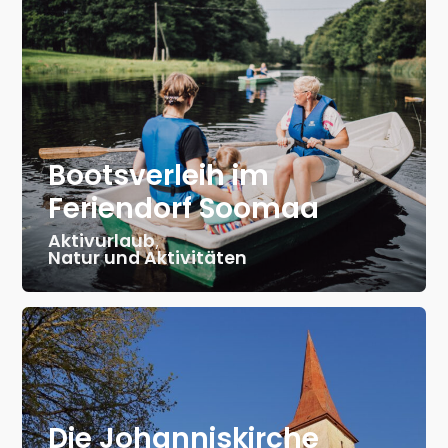
Bootsverleih im
Feriendorf Soomaa
Aktivurlaub
,
Natur und Aktivitäten
Die Johanniskirche