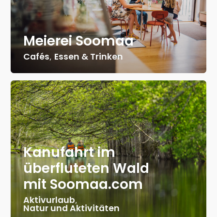
Meierei Soomaa
Cafés
,
Essen & Trinken
Kanufahrt im
überfluteten Wald
mit Soomaa.com
Aktivurlaub
,
Natur und Aktivitäten