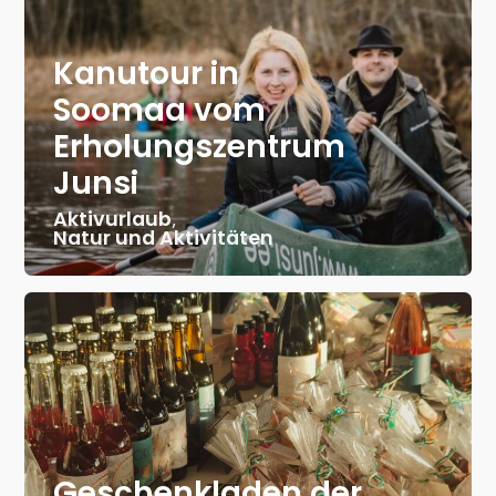
Kanutour in
Soomaa vom
Erholungszentrum
Junsi
Aktivurlaub
,
Natur und Aktivitäten
Geschenkladen der