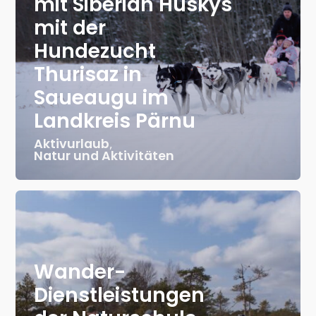
mit Siberian Huskys
mit der
Hundezucht
Thurisaz in
Saueaugu im
Landkreis Pärnu
Aktivurlaub
,
Natur und Aktivitäten
Wander-
Dienstleistungen