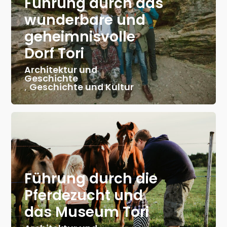
Führung durch das
wunderbare und
geheimnisvolle
Dorf Tori
Architektur und
Geschichte
,
Geschichte und Kultur
Führung durch die
Pferdezucht und
das Museum Tori