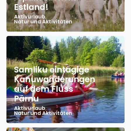
Estland!
Aktivurlaub
,
Natur und Aktivitäten
Samliku eintägige
Kanuwanderungen
auf dem Fluss
Pärnu
Aktivurlaub
,
Natur und Aktivitäten