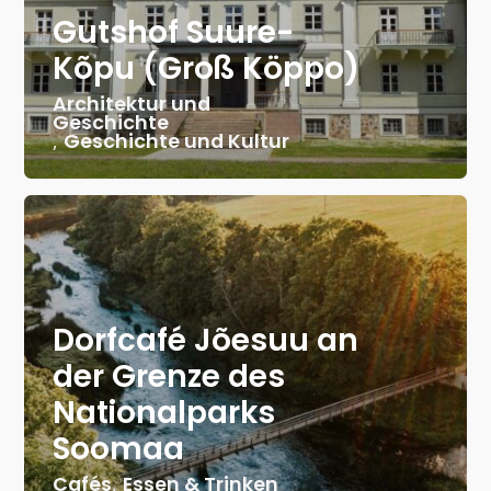
Gutshof Suure-
Kõpu (Groß Köppo)
Architektur und
Geschichte
,
Geschichte und Kultur
Dorfcafé Jõesuu an
der Grenze des
Nationalparks
Soomaa
Cafés
,
Essen & Trinken