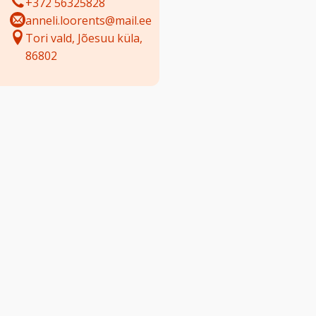
+372 56325828
anneli.loorents@mail.ee
Tori vald, Jõesuu küla,
86802