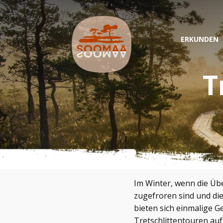
ERKUNDEN
T
Im Winter, wenn die 
zugefroren sind und di
bieten sich einmalige G
Tretschlittentouren au