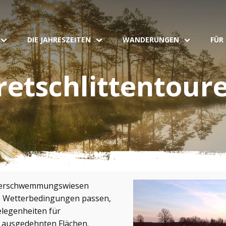
DIE JAHRESZEITEN
WANDERUNGEN
FÜR
retschlittentour
Überschwemmungswiesen
e Wetterbedingungen passen,
elegenheiten für
f ausgedehnten Flächen.