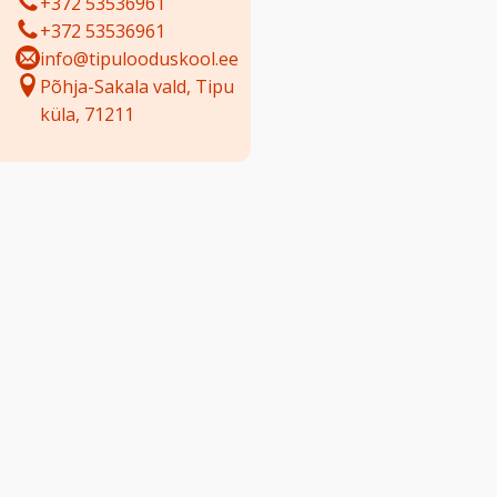
+372 53536961
+372 53536961
info@tipulooduskool.ee
Põhja-Sakala vald, Tipu
küla, 71211