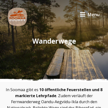
Menu
Wanderwege
In Soomaa gibt es
10 öffentliche Feuerstellen und 8
markierte Lehrpfade
. Zudem verläuft der
Fernwanderweg Oandu-Aegviidu-Ikla durch den
Nationalpark. Beliebte Wege sind der Biberpfad, ein