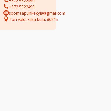
+372 5522490
+372 5522490
soomaapuhkekyla@gmail.com
Tori vald, Riisa küla, 86815