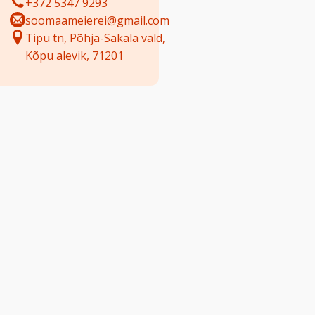
+372 5347 9293
soomaameierei@gmail.com
Tipu tn, Põhja-Sakala vald,
Kõpu alevik, 71201