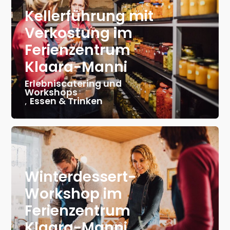
Kellerführung mit
Verkostung im
Ferienzentrum
Klaara-Manni
Erlebniscatering und
Workshops
,
Essen & Trinken
Winterdessert-
Workshop im
Ferienzentrum
Klaara-Manni