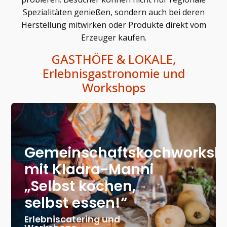
Spezialitäten genießen, sondern auch bei deren
Herstellung mitwirken oder Produkte direkt vom
Erzeuger kaufen.
GASTHÖFE & LOKALE,
Erlebnisgastronomie und
Workshops
Gemeinschaftskochworksh
mit Klaara-Manni
„Selbst kochen,
selbst essen!“
Erlebniscatering und