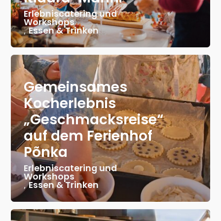
Erlebniscatering und
Workshops
,
Essen & Trinken
Gemeinsames
Kocherlebnis
„Geschmacksreise“
auf dem Ferienhof
Põnka
Erlebniscatering und
Workshops
,
Essen & Trinken