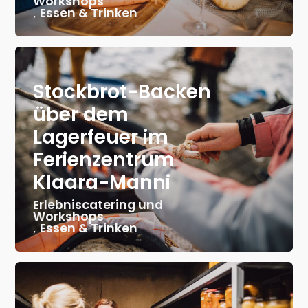
Workshops
,
Essen & Trinken
Stockbrot-Backen
über dem
Lagerfeuer im
Ferienzentrum
Klaara-Manni
Erlebniscatering und
Workshops
,
Essen & Trinken