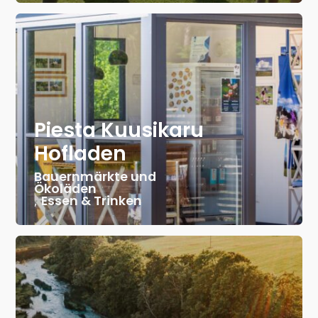
Piesta Kuusikaru
Hofladen
Bauernmärkte und
Ökoläden
,
Essen & Trinken