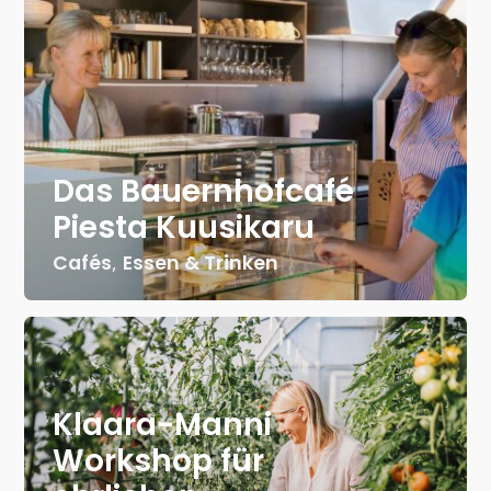
Das Bauernhofcafé
Piesta Kuusikaru
Cafés
,
Essen & Trinken
Klaara-Manni
Workshop für