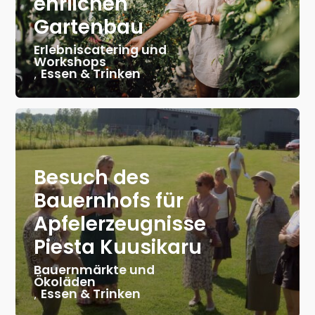
ehrlichen
Gartenbau
Erlebniscatering und
Workshops
,
Essen & Trinken
Besuch des
Bauernhofs für
Apfelerzeugnisse
Piesta Kuusikaru
Bauernmärkte und
Ökoläden
,
Essen & Trinken