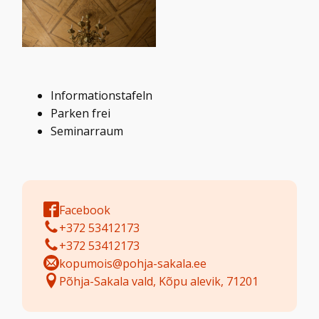
Informationstafeln
Parken frei
Seminarraum
Facebook
+372 53412173
+372 53412173
kopumois@pohja-sakala.ee
Põhja-Sakala vald, Kõpu alevik, 71201