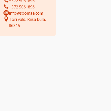
+372 5061896
+372 5061896
info@soomaa.com
Tori vald, Riisa küla,
86815