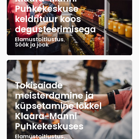
Puhkekeskuse
keldrituur koos
degusteerimisega
Elamustoitlustus
,
Söök ja jook
Tokisaiade
meisterdamine ja
küpsetamine lõkkel
Klaara-Manni
Puhkekeskuses
Elamustoitlustus
,