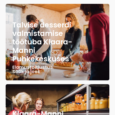
Talvise desserdi
valmistamise
töötuba Klaara-
Manni
Puhkekeskuses
Elamustoitlustus
,
Söök ja jook
Klaara-Manni