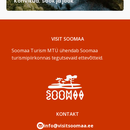
Kohvikud
,
Söök ja jook
VISIT SOOMAA
Soomaa Turism MTÜ ühendab Soomaa
turismipiirkonnas tegutsevaid ettevõtteid.
KONTAKT
info@visitsoomaa.ee