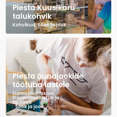
Piesta Kuusikaru
talukohvik
Kohvikud
,
Söök ja jook
Piesta õunajookide
töötuba lastele
Elamustoitlustus
,
Elamustoitlustus ja
õpitoad
,
Söök ja jook