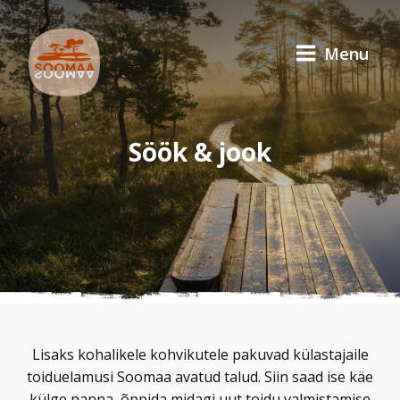
Menu
Söök & jook
Lisaks kohalikele kohvikutele pakuvad külastajaile
toiduelamusi Soomaa avatud talud. Siin saad ise käe
külge panna, õppida midagi uut toidu valmistamise