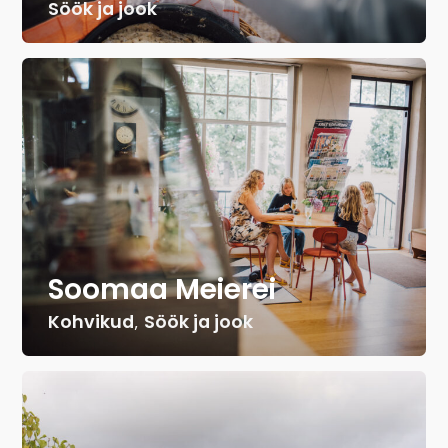
Söök ja jook
Soomaa Meierei
Kohvikud
,
Söök ja jook