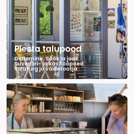
Piesta talupood
Ostlemine
,
Söök ja jook
,
Suveniiri- ja käsitööpoed
,
Taluturg ja väiketootja