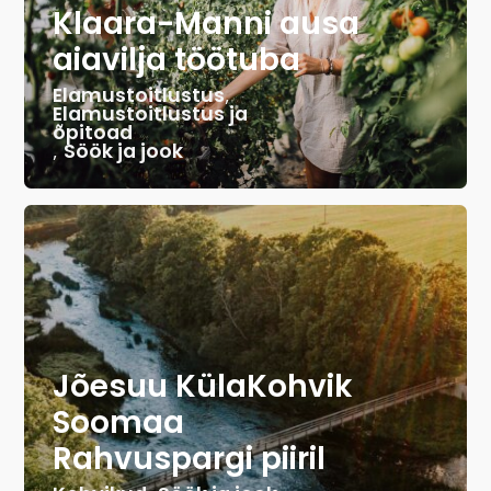
Klaara-Manni ausa
aiavilja töötuba
Elamustoitlustus
,
Elamustoitlustus ja
õpitoad
,
Söök ja jook
Jõesuu KülaKohvik
Soomaa
Rahvuspargi piiril