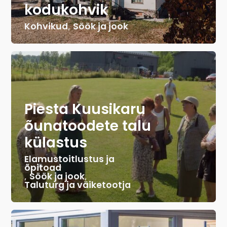
kodukohvik
Kohvikud
,
Söök ja jook
Piesta Kuusikaru
õunatoodete talu
külastus
Elamustoitlustus ja
õpitoad
,
Söök ja jook
,
Taluturg ja väiketootja