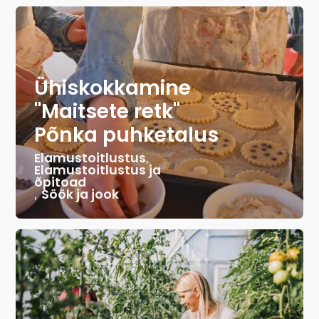
Ühiskokkamine
"Maitsete retk"
Põnka puhketalus
Elamustoitlustus
,
Elamustoitlustus ja
õpitoad
,
Söök ja jook