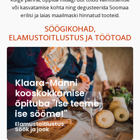
või kasvatamise kohta ning degusteerida Soomaa
erilisi ja laias maailmaski hinnatud tooteid.
SÖÖGIKOHAD,
ELAMUSTOITLUSTUS JA TÖÖTOAD
Klaara-Manni
kooskokkamise
õpituba "Ise teeme,
ise sööme!"
Elamustoitlustus
,
Söök ja jook