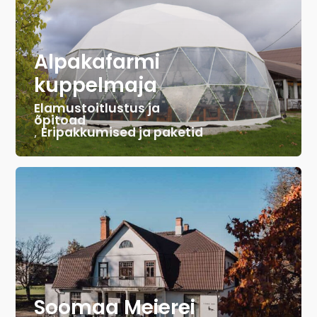
Alpakafarmi
kuppelmaja
Elamustoitlustus ja
õpitoad
,
Eripakkumised ja paketid
Soomaa Meierei