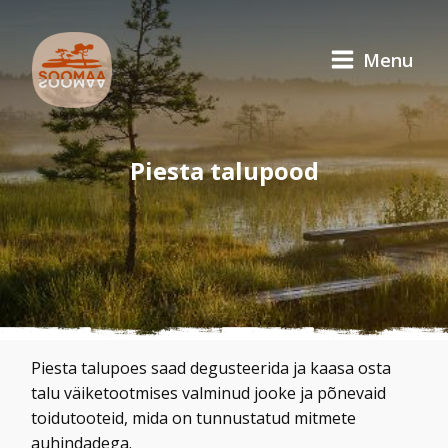
Menu
Piesta talupood
Piesta talupoes saad degusteerida ja kaasa osta
talu väiketootmises valminud jooke ja põnevaid
toidutooteid, mida on tunnustatud mitmete
auhindadega.