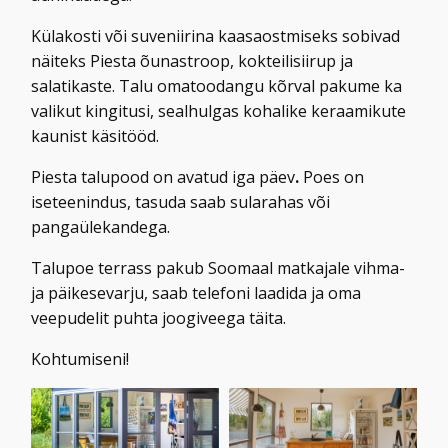
Külakosti või suveniirina kaasaostmiseks sobivad
näiteks Piesta õunastroop, kokteilisiirup ja
salatikaste. Talu omatoodangu kõrval pakume ka
valikut kingitusi, sealhulgas kohalike keraamikute
kaunist käsitööd.
Piesta talupood on avatud
iga päev
.
Poes on
iseteenindus, tasuda saab sularahas või
pangaülekandega.
Talupoe terrass pakub Soomaal matkajale vihma-
ja päikesevarju, saab telefoni laadida ja oma
veepudelit puhta joogiveega täita.
Kohtumiseni!