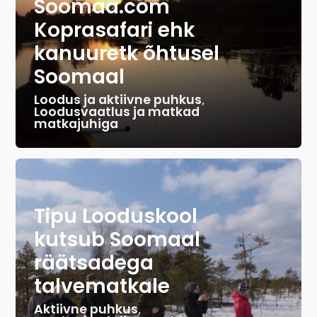
Soomaa.com
Koprasafari ehk
kanuuretk õhtusel
Soomaal
Loodus ja aktiivne puhkus
,
Loodusvaatlus ja matkad
matkajuhiga
Tipu Looduskool
kutsub Soomaal
räätsadega
talvematkale
Aktiivne puhkus
,