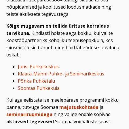
nõupidamised ja koolitused loodusmatkade ning
teiste aktiivsete tegevustega.
Kõige mugavam on tellida ürituse korraldus
tervikuna.
Kindlasti hoiate aega kokku, kui valite
koostööpartneriks kohaliku teenusepakkuja, kes
siinseid olusid tunneb ning häid lahendusi soovitada
oskab:
Junsi Puhkekeskus
Klaara-Manni Puhke- ja Seminarikeskus
Põnka Puhketalu
Soomaa Puhkeküla
Kui aga eelistate ise meelepärase programmi kokku
panna, tutvuge Soomaa
majutuskohtade
ja
seminariruumidega
ning valige endale sobivad
aktiivsed tegevused
Soomaa võimaluste seast: