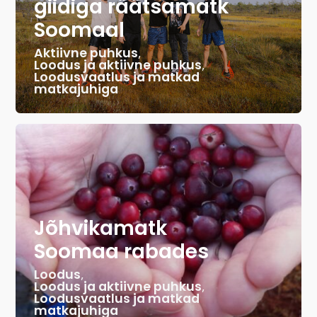
giidiga räätsamatk
Soomaal
Aktiivne puhkus
,
Loodus ja aktiivne puhkus
,
Loodusvaatlus ja matkad
matkajuhiga
Jõhvikamatk
Soomaa rabades
Loodus
,
Loodus ja aktiivne puhkus
,
Loodusvaatlus ja matkad
matkajuhiga