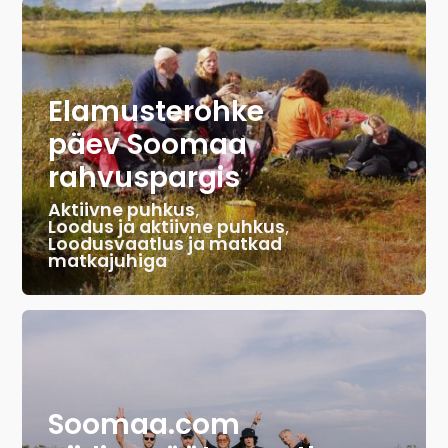
Elamusterohke
päev Soomaa
rahvuspargis
Aktiivne puhkus
,
Loodus ja aktiivne puhkus
,
Loodusvaatlus ja matkad
matkajuhiga
Soomaa.com