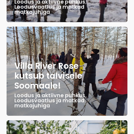
Loodus ja aktiivne puhkus
,
Loodusvaatlus ja matkad
matkajuhiga
Villa River Rose
kutsub talvisele
Soomaale!
Loodus ja aktiivne puhkus
,
Loodusvaatlus ja matkad
matkajuhiga