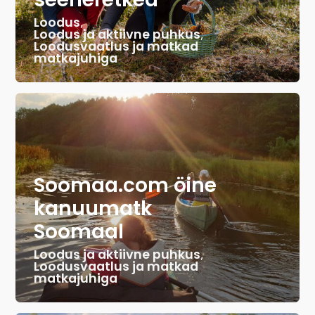
Loodus
,
Loodus ja aktiivne puhkus
,
Loodusvaatlus ja matkad
matkajuhiga
Soomaa.com öine
kanuumatk
Soomaal
Loodus ja aktiivne puhkus
,
Loodusvaatlus ja matkad
matkajuhiga