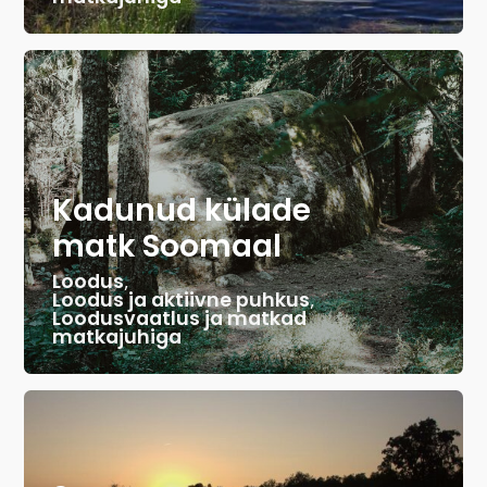
Kadunud külade
matk Soomaal
Loodus
,
Loodus ja aktiivne puhkus
,
Loodusvaatlus ja matkad
matkajuhiga