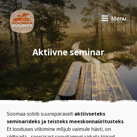
Menu
Aktiivne seminar
Soomaa sobib suurepäraselt
aktiivseteks
seminarideks ja teisteks meeskonnaüritusteks
.
Et looduses viibimine mõjub vaimule hästi, on
üldteada - seepärast soovitamegi siduda töised