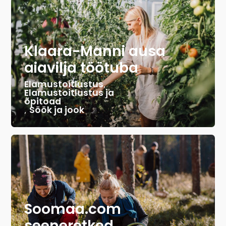
Klaara-Manni ausa
aiavilja töötuba
Elamustoitlustus
,
Elamustoitlustus ja
õpitoad
,
Söök ja jook
Soomaa.com
seeneretked