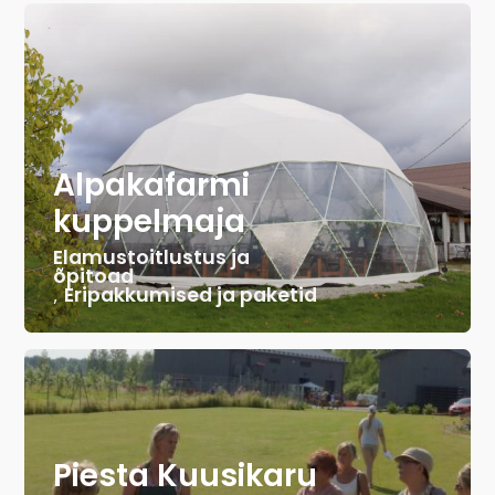
Alpakafarmi
kuppelmaja
Elamustoitlustus ja
õpitoad
,
Eripakkumised ja paketid
Piesta Kuusikaru