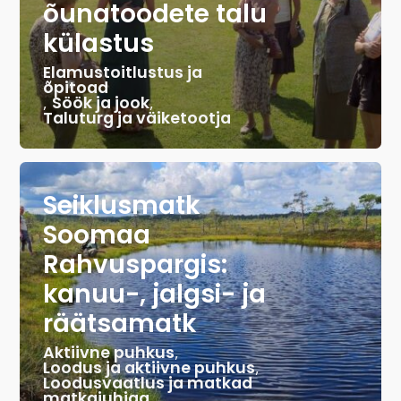
õunatoodete talu
külastus
Elamustoitlustus ja
õpitoad
,
Söök ja jook
,
Taluturg ja väiketootja
Seiklusmatk
Soomaa
Rahvuspargis:
kanuu-, jalgsi- ja
räätsamatk
Aktiivne puhkus
,
Loodus ja aktiivne puhkus
,
Loodusvaatlus ja matkad
matkajuhiga