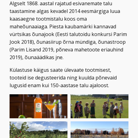
Algselt 1868. aastal rajatud esivanemate talu
taastamine algas kevadel 2014 eesmärgiga luua
kaasaegne tootmistalu koos oma
maheõunaaiaga. Piesta kaubamärki kannavad
vürtsikas õunajook (Eesti talutoidu konkursi Parim
Jook 2018), õunasiirup õrna mündiga, õunastroop
(Parim Lisand 2019, põneva mahetoote eriauhind
2019), õunaäädikas jne.
Külastuse käigus saate ülevaate tootmisest,
tooteid ise degusteerida ning kuulda põnevaid
lugusid enam kui 150-aastase talu ajaloost.