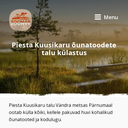
Menu
Piesta Kuusikaru õunatoodete
talu külastus
Piesta Kuusikaru talu Vändra metsas Pärnumaal
ootab külla kõiki, kellele pakuvad huvi kohalikud
õunatooted ja kodulugu.