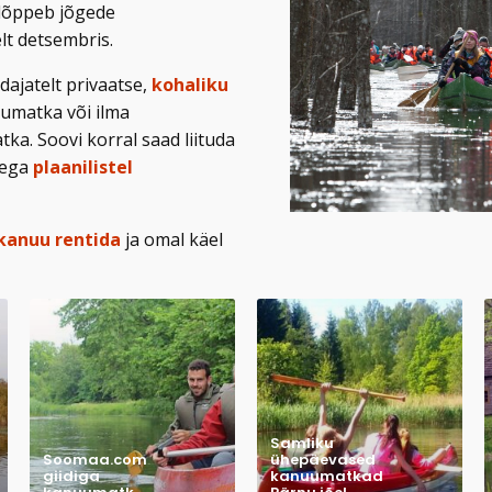
lõppeb jõgede
lt detsembris.
dajatelt privaatse,
kohaliku
umatka või ilma
ka. Soovi korral saad liituda
tega
plaanilistel
kanuu rentida
ja omal käel
Samliku
Soomaa.com
ühepäevased
giidiga
kanuumatkad