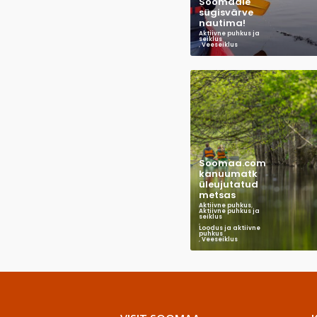
Soomaale
sügisvärve
nautima!
Aktiivne puhkus ja
seiklus
,
Veeseiklus
Soomaa.com
kanuumatk
üleujutatud
metsas
Aktiivne puhkus
,
Aktiivne puhkus ja
seiklus
,
Loodus ja aktiivne
puhkus
,
Veeseiklus