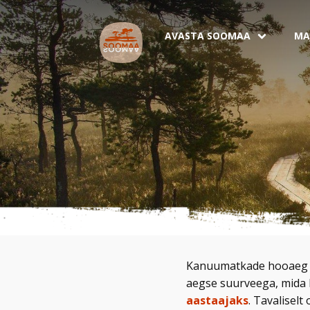
AVASTA SOOMAA
MA
Kanuumatkade hooaeg 
aegse suurveega, mida
aastaajaks
. Tavaliselt