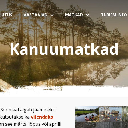
JUTUS
AASTAAJAD
MATKAD
TURISMIINFO
Kanuumatkad
Soomaal algab jäämineku
 kutsutakse ka
viiendaks
 on see märtsi lõpus või aprilli