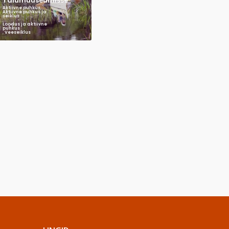
Talumuuseumisse
Aktiivne puhkus
,
Aktiivne puhkus ja
seiklus
,
Loodus ja aktiivne
puhkus
,
Veeseiklus