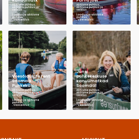
kanuumatk
Pärnu jõel
Aktiivne puhkus
,
Aktiivne puhkus
,
Aktiivne puhkus ja
Aktiivne puhkus ja
seiklus
seiklus
,
,
Loodus ja aktiivne
Loodus ja aktiivne
puhkus
puhkus
,
Veeseiklus
,
Veeseiklus
Junsi
Veesõidukite rent
puhkekeskuse
Soomaa
kanuumatkad
Puhkekülas
Soomaal
Aktiivne puhkus
,
Aktiivne puhkus
,
Aktiivne puhkus ja
Aktiivne puhkus ja
seiklus
seiklus
,
,
Loodus ja aktiivne
Loodus ja aktiivne
puhkus
puhkus
,
Veeseiklus
,
Veeseiklus