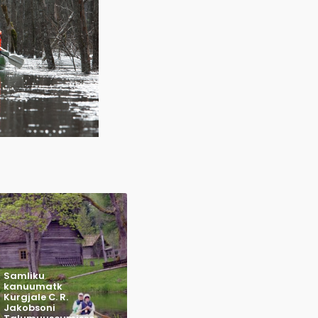
Samliku
kanuumatk
Kurgjale C. R.
Jakobsoni