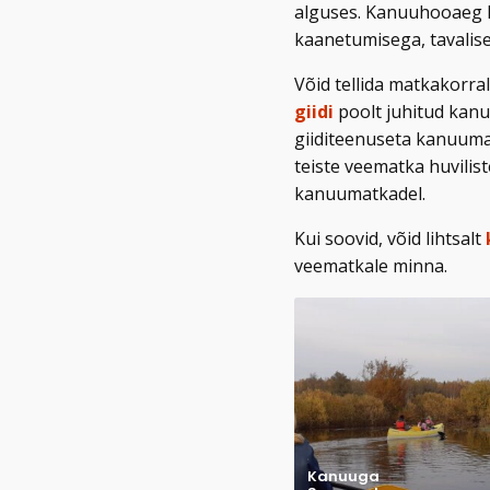
alguses. Kanuuhooaeg 
kaanetumisega, tavalise
Võid tellida matkakorral
giidi
poolt juhitud kanu
giiditeenuseta kanuumat
teiste veematka huvilis
kanuumatkadel.
Kui soovid, võid lihtsalt
veematkale minna.
Kanuuga