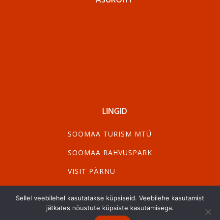
LINGID
SOOMAA TURISM MTÜ
SOOMAA RAHVUSPARK
VISIT PÄRNU
VISIT VILJANDI
Sellel veebilehel kasutatakse küpsiseid. Veebilehe kasutamist
jätkates nõustute küpsiste kasutamisega.
UUDISKIRI