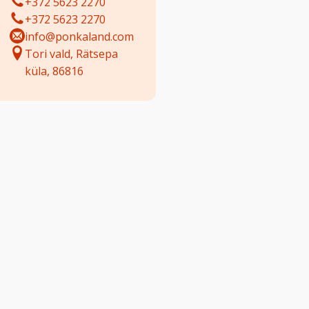
+372 5623 2270
+372 5623 2270
info@ponkaland.com
Tori vald, Rätsepa
küla, 86816