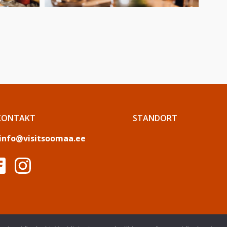
KONTAKT
STANDORT
info@visitsoomaa.ee