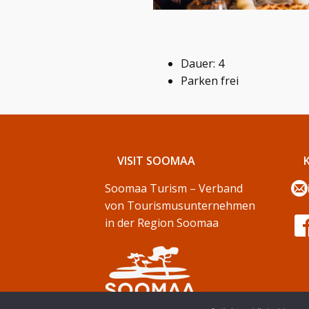
Dauer: 4
Parken frei
VISIT SOOMAA
Soomaa Turism – Verband
von Tourismusunternehmen
in der Region Soomaa