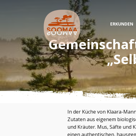
ERKUNDEN
Gemeinschaf
„Sel
In der Küche von Klaara-Mann
Zutaten aus eigenem biologis
und Kräuter. Mus, Säfte und K
einen authentischen, hausge