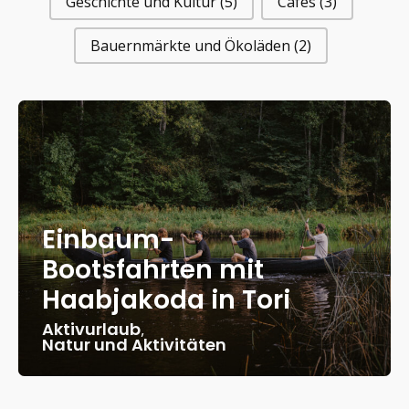
Geschichte und Kultur
(5)
Cafés
(3)
Bauernmärkte und Ökoläden
(2)
Einbaum-
Bootsfahrten mit
Haabjakoda in Tori
Aktivurlaub
,
Natur und Aktivitäten