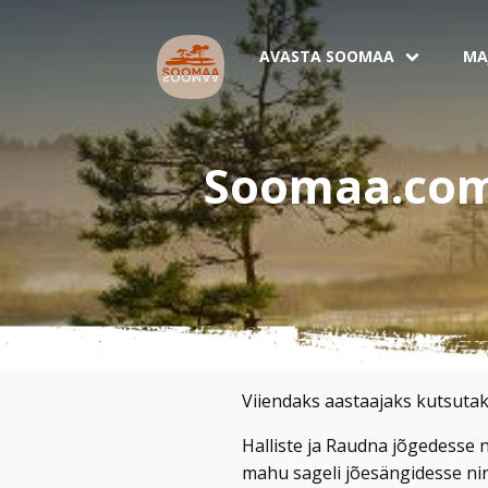
AVASTA SOOMAA
MA
Soomaa.com
Viiendaks aastaajaks kutsuta
Halliste ja Raudna jõgedesse 
mahu sageli jõesängidesse nin