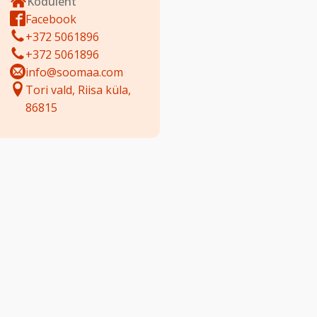
Koduleht
Facebook
+372 5061896
+372 5061896
info@soomaa.com
Tori vald, Riisa küla,
86815