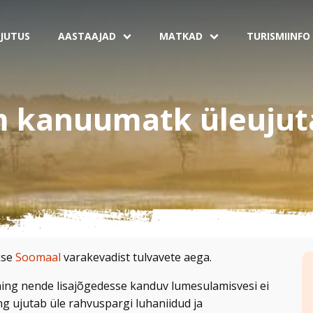
JUTUS
AASTAAJAD
MATKAD
TURISMIINFO
 kanuumatk üleujut
kse
Soomaal
varakevadist tulvavete aega.
ning nende lisajõgedesse kanduv lumesulamisvesi ei
g ujutab üle rahvuspargi luhaniidud ja