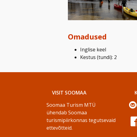
Omadused
Inglise keel
Kestus (tundi): 2
VISIT SOOMAA
Soomaa Turism MTÜ
ühendab Soomaa
turismipiirkonnas tegutsevaid
ettevõtteid.