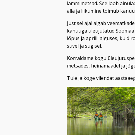
lammimetsad. See loob ainula
alla ja liikumine toimub kanu
Just sel ajal algab veematka
kanuuga üleujutatud Soomaa m
lõpus ja aprilli alguses, kuid
suvel ja sügisel.
Korraldame kogu üleujutuspe
metsades, heinamaadel ja jõge
Tule ja koge viiendat aastaa