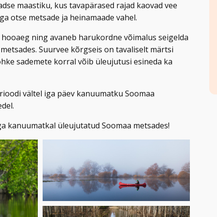
adse maastiku, kus tavapärased rajad kaovad vee
uga otse metsade ja heinamaade vahel.
de hooaeg ning avaneb harukordne võimalus seigelda
etsades. Suurvee kõrgseis on tavaliselt märtsi
 rohke sademete korral võib üleujutusi esineda ka
rioodi vältel iga päev kanuumatku Soomaa
del.
ega kanuumatkal üleujutatud Soomaa metsades!