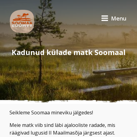
Menu
Kadunud külade matk Soomaal
Seikleme Soomaa mineviku jälgedes!
Meie matk viib sind läbi ajalooliste radade, mis
räägivad lugusid II Maailmasõja järgsest ajast.