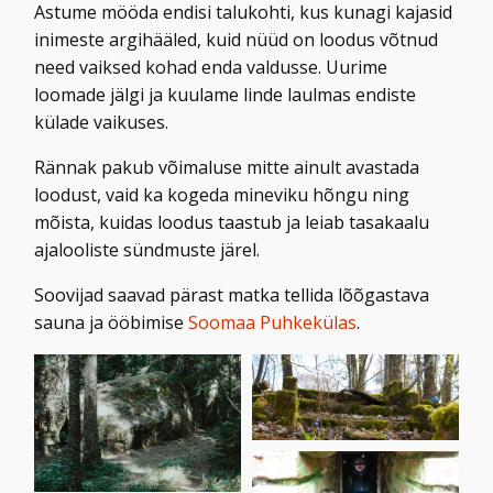
Astume mööda endisi talukohti, kus kunagi kajasid
inimeste argihääled, kuid nüüd on loodus võtnud
need vaiksed kohad enda valdusse. Uurime
loomade jälgi ja kuulame linde laulmas endiste
külade vaikuses.
Rännak pakub võimaluse mitte ainult avastada
loodust, vaid ka kogeda mineviku hõngu ning
mõista, kuidas loodus taastub ja leiab tasakaalu
ajalooliste sündmuste järel.
Soovijad saavad pärast matka tellida lõõgastava
sauna ja ööbimise
Soomaa Puhkekülas
.