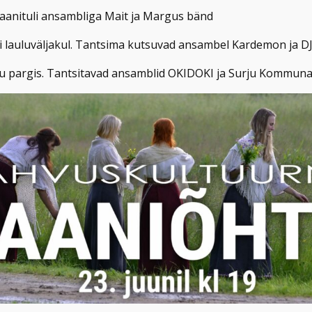
jaanituli ansambliga Mait ja Margus bänd
uli lauluväljakul. Tantsima kutsuvad ansambel Kardemon ja D
rju pargis. Tantsitavad ansamblid OKIDOKI ja Surju Kommun