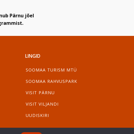
mub Pärnu jõel
ogrammist.
LINGID
SOOMAA TURISM MTÜ
SOOMAA RAHVUSPARK
VISIT PÄRNU
VISIT VILJANDI
UUDISKIRI