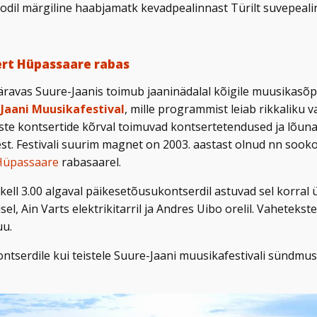
odil märgiline haabjamatk kevadpealinnast Türilt suvepeal
rt Hüpassaare rabas
ravas Suure-Jaanis toimub jaaninädalal kõigile muusikasõp
Jaani Muusikafestival
, mille programmist leiab rikkaliku va
iste kontsertide kõrval toimuvad kontsertetendused ja lõuna
t. Festivali suurim magnet on 2003. aastast olnud nn sook
Hüpassaare
rabasaarel.
kell 3.00 algaval päikesetõusukontserdil astuvad sel korral 
sel, Ain Varts elektrikitarril ja Andres Uibo orelil. Vaheteks
uu.
kontserdile kui teistele Suure-Jaani muusikafestivali sündmu