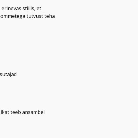
rinevas stiilis, et
 kommetega tutvust teha
sutajad.
sikat teeb ansambel