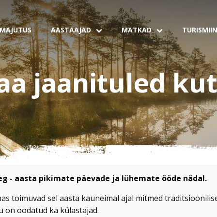
MAJUTUS
AASTAAJAD
MATKAD
TURISMII
a jaanituled ku
eg - aasta pikimate päevade ja lühemate ööde nädal.
s toimuvad sel aasta kauneimal ajal mitmed traditsioonilise
u on oodatud ka külastajad.