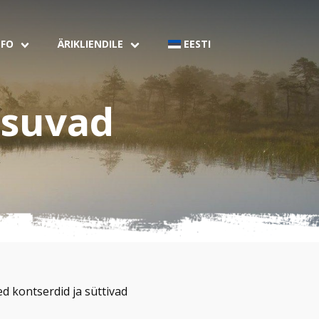
NFO
ÄRIKLIENDILE
EESTI
tsuvad
d kontserdid ja süttivad