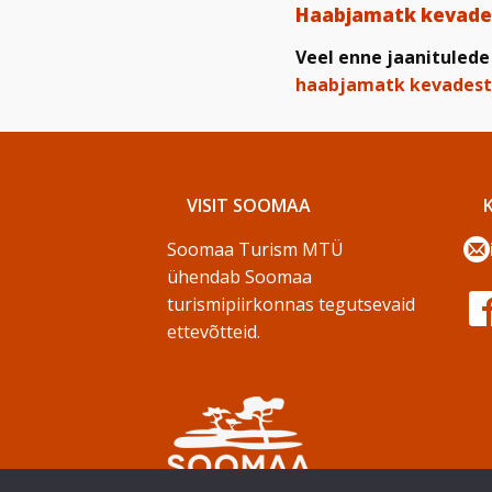
Haabjamatk kevade
Veel enne jaanitulede
haabjamatk kevadest
VISIT SOOMAA
Soomaa Turism MTÜ
ühendab Soomaa
turismipiirkonnas tegutsevaid
ettevõtteid.