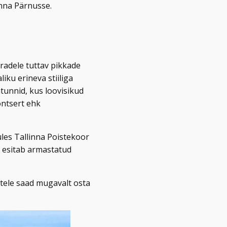
inna Pärnusse.
radele tuttav pikkade
liku erineva stiiliga
tunnid, kus loovisikud
ontsert ehk
üles Tallinna Poistekoor
te esitab armastatud
stele saad mugavalt osta