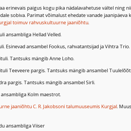
 erinevais paigus kogu pika nädalavahetuse vältel ning nii e
endale sobiva. Parimat võimalust ehedate vanade jaanipäeva
urgjal toimuv rahvuskultuurne jaaniõhtu
.
uli ansambliga Hellad Velled.
uli. Esinevad ansambel Fookus, rahvatantsijad ja Vihtra Trio.
ituli. Tantsuks mängib Anne Loho.
ituli Teeveere pargis. Tantsuks mängib ansambel Tuulelõõt
ndra pargis. Tantsuks mängib ansambel Sirli.
li ansambliga Kolm maestrot.
rne jaaniõhtu C. R. Jakobsoni talumuuseumis Kurgjal
. Muu
du ansambliga Viiser