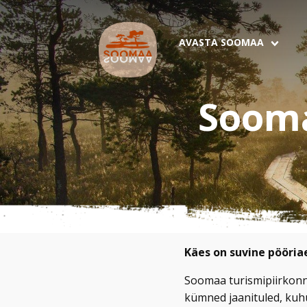
AVASTA SOOMAA
Sooma
Käes on suvine pööria
Soomaa turismipiirkonna
kümned jaanituled, kuh