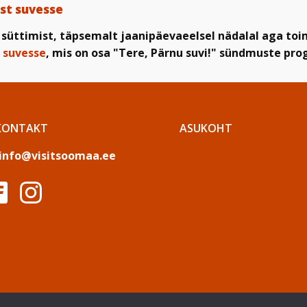
st suvesse
 süttimist, täpsemalt jaanipäevaeelsel nädalal aga toi
 suvesse
, mis on osa "Tere, Pärnu suvi!" sündmuste pr
KONTAKT
ASUKOHT
info@visitsoomaa.ee