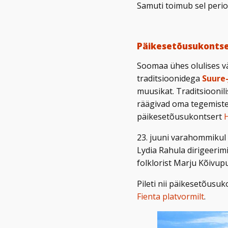
Samuti toimub sel perio
Päikesetõusukontse
Soomaa ühes olulises vä
traditsioonidega
Suure-
muusikat. Traditsioonil
räägivad oma tegemistes
päikesetõusukontsert
23. juuni varahommikul 
Lydia Rahula dirigeerimi
folklorist Marju Kõivup
Pileti nii päikesetõusu
Fienta platvormilt
.