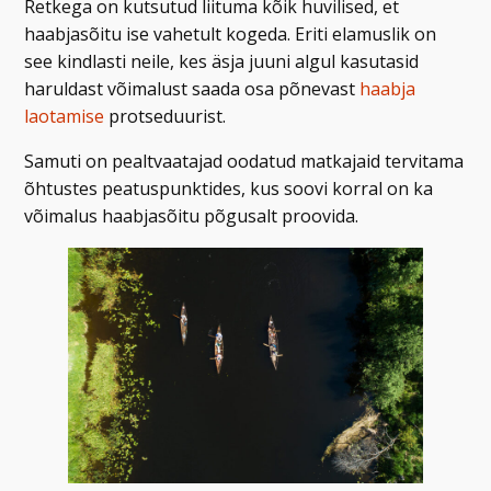
Retkega on kutsutud liituma kõik huvilised, et
haabjasõitu ise vahetult kogeda. Eriti elamuslik on
see kindlasti neile, kes äsja juuni algul kasutasid
haruldast võimalust saada osa põnevast
haabja
laotamise
protseduurist.
Samuti on pealtvaatajad oodatud matkajaid tervitama
õhtustes peatuspunktides, kus soovi korral on ka
võimalus haabjasõitu põgusalt proovida.