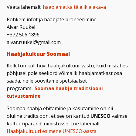
Vaata lähemalt:
haabjamatka täielik ajakava
Rohkem infot ja haabjate broneerimine:
Aivar Ruukel
+372 506 1896
aivar.ruukel@gmail.com
Haabjakultuur Soomaal
Kellel on küll huvi haabjakultuur vastu, kuid mistahes
põhjusel pole seekord võimalik haabjamatkast osa
saada, neile soovitame spetsiaalset
programmi:
Soomaa haabja traditsiooni
tutvustamine
.
Soomaa haabja ehitamine ja kasutamine on nii
oluline traditsioon, et see on kantud
UNESCO
vaimse
kultuuripärandi nimistusse. Loe lähemalt:
Haabjakultuuri esimene UNESCO-aasta