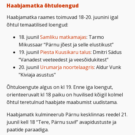
Haabjamatka õhtuloengud
Haabjamatka raames toimuvad 18-20. juunini igal
õhtul temaatilised loengud:
18. juunil
Samliku matkamajas
: Tarmo
Mikussaar “Pärnu jõest ja selle elustikust”
19. juunil
Piesta Kuusikaru talus
: Dmitri Sädus
“Vanadest veeteedest ja veesõidukitest”
20. juunil
Urumarja noortelaagris
: Aldur Vunk
"Kiviaja asustus"
Õhtuloengute algus on kl 19. Enne iga loengut,
orienteeruvalt kl 18 paiku on huvilised kõigil kolmel
õhtul teretulnud haabjate maabumist uudistama.
Haabjamatk kulmineerub Pärnu kesklinnas reedel 21.
juunil kell 18 “Tere, Pärnu suvi!” avapidustuste ja
paatide paraadiga.