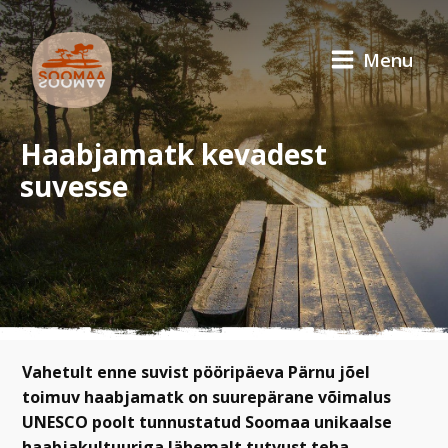
Menu
Haabjamatk kevadest
suvesse
Vahetult enne suvist pööripäeva Pärnu jõel
toimuv haabjamatk on suurepärane võimalus
UNESCO poolt tunnustatud Soomaa unikaalse
haabjakultuuriga lähemalt tutvust teha.