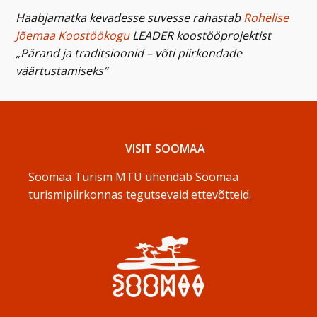
Haabjamatka kevadesse suvesse rahastab
Rohelise
Jõemaa Koostöökogu
LEADER koostööprojektist
„Pärand ja traditsioonid – võti piirkondade
väärtustamiseks“
VISIT SOOMAA
Soomaa Turism MTÜ ühendab Soomaa
turismipiirkonnas tegutsevaid ettevõtteid.