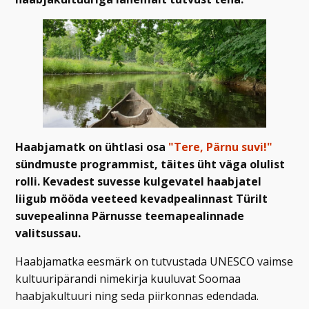
Haabjamatk on ühtlasi osa
"Tere, Pärnu suvi!"
sündmuste programmist, täites üht väga olulist
rolli. Kevadest suvesse kulgevatel haabjatel
liigub mööda veeteed kevadpealinnast Türilt
suvepealinna Pärnusse teemapealinnade
valitsussau.
Haabjamatka eesmärk on tutvustada UNESCO vaimse
kultuuripärandi nimekirja kuuluvat Soomaa
haabjakultuuri ning seda piirkonnas edendada.