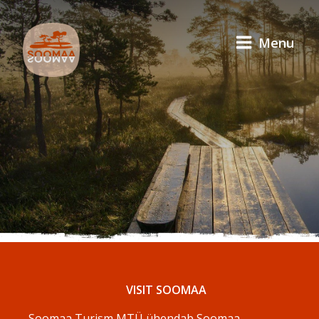
Menu
VISIT SOOMAA
Soomaa Turism MTÜ ühendab Soomaa