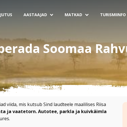
JUTUS
AASTAAJAD
MATKAD
TURISMIINFO
pperada Soomaa Rahv
d viida, mis kutsub Sind laudteele maalilises Riisa
ta ja vaatetorn.
Autotee, parkla ja kuivkäimla
ures.