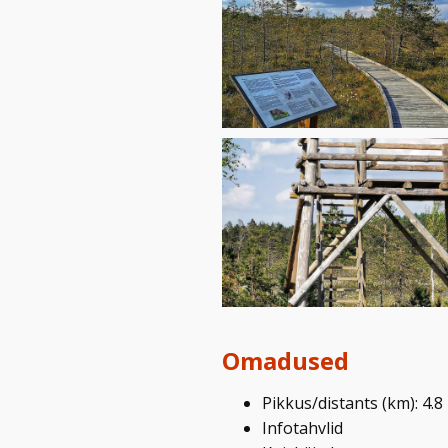
Omadused
Pikkus/distants (km): 4.8
Infotahvlid