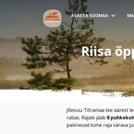
AVASTA SOOMAA
MA
Riisa õ
Jõesuu-Tõramaa tee äärest leia
rabas. Rajale jääb
8 puhkekoh
paiknevad kohe raja värava ju