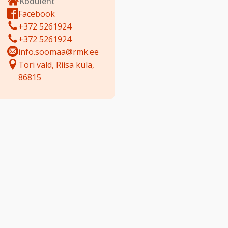
Koduleht
Facebook
+372 5261924
+372 5261924
info.soomaa@rmk.ee
Tori vald, Riisa küla,
86815