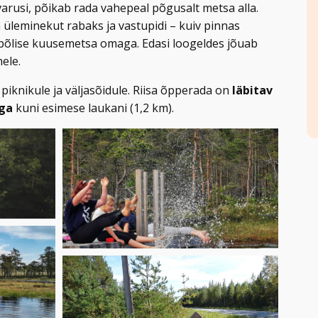
rusi, põikab rada vahepeal põgusalt metsa alla.
 üleminekut rabaks ja vastupidi – kuiv pinnas
õlise kuusemetsa omaga. Edasi loogeldes jõuab
ele.
 piknikule ja väljasõidule. Riisa õpperada on
läbitav
iga
kuni esimese laukani (1,2 km).