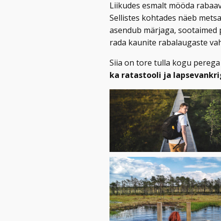
Liikudes esmalt mööda rabaava
Sellistes kohtades näeb metsa
asendub märjaga, sootaimed p
rada kaunite rabalaugaste vah
Siia on tore tulla kogu perega
ka ratastooli
ja lapsevankr