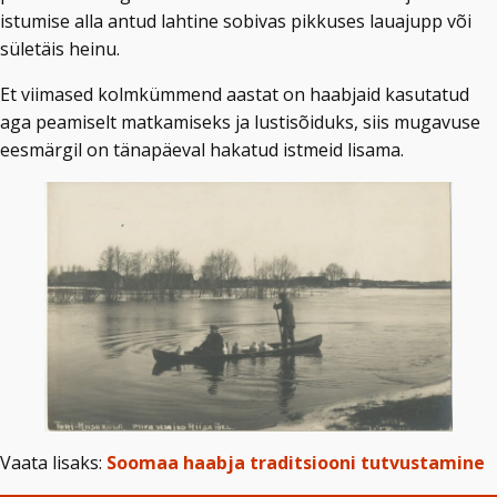
istumise alla antud lahtine sobivas pikkuses lauajupp või
sületäis heinu.
Et viimased kolmkümmend aastat on haabjaid kasutatud
aga peamiselt matkamiseks ja lustisõiduks, siis mugavuse
eesmärgil on tänapäeval hakatud istmeid lisama.
Vaata lisaks:
Soomaa haabja traditsiooni tutvustamine