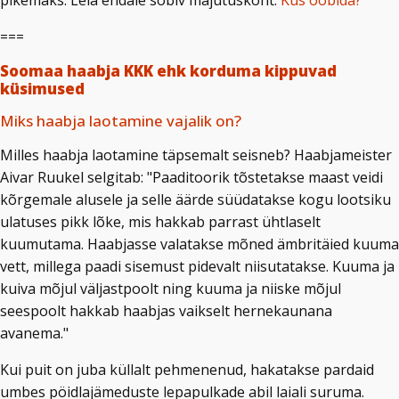
pikemaks. Leia endale sobiv majutuskoht:
Kus ööbida?
===
Soomaa haabja KKK ehk korduma kippuvad
küsimused
Miks haabja laotamine vajalik on?
Milles haabja laotamine täpsemalt seisneb? Haabjameister
Aivar Ruukel selgitab: "Paaditoorik tõstetakse maast veidi
kõrgemale alusele ja selle äärde süüdatakse kogu lootsiku
ulatuses pikk lõke, mis hakkab parrast ühtlaselt
kuumutama. Haabjasse valatakse mõned ämbritäied kuuma
vett, millega paadi sisemust pidevalt niisutatakse. Kuuma ja
kuiva mõjul väljastpoolt ning kuuma ja niiske mõjul
seespoolt hakkab haabjas vaikselt hernekaunana
avanema."
Kui puit on juba küllalt pehmenenud, hakatakse pardaid
umbes pöidlajämeduste lepapulkade abil laiali suruma.