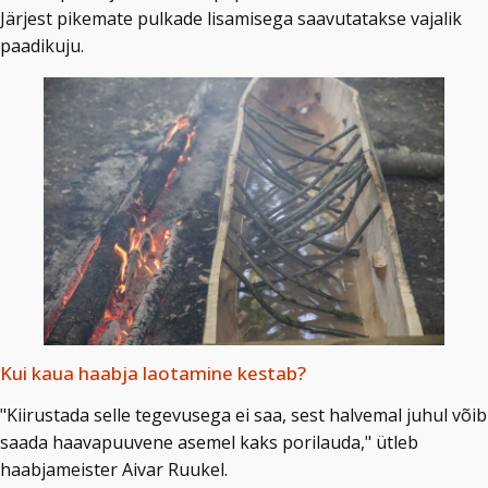
Järjest pikemate pulkade lisamisega saavutatakse vajalik
paadikuju.
Kui kaua haabja laotamine kestab?
"Kiirustada selle tegevusega ei saa, sest halvemal juhul võib
saada haavapuuvene asemel kaks porilauda," ütleb
haabjameister Aivar Ruukel.