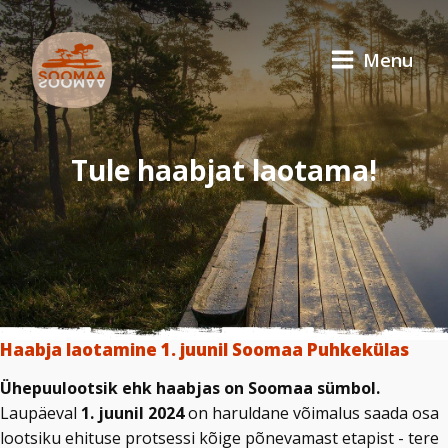
Menu
Tule haabjat laotama!
Haabja laotamine 1. juunil Soomaa Puhkekülas
Ühepuulootsik ehk haabjas on Soomaa sümbol.
Laupäeval
1. juunil 2024
on haruldane võimalus saada osa
lootsiku ehituse protsessi kõige põnevamast etapist - tere