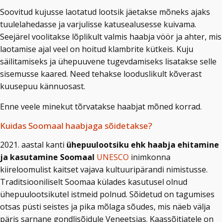
Soovitud kujusse laotatud lootsik jäetakse mõneks ajaks
tuulelahedasse ja varjulisse katusealusesse kuivama.
Seejärel voolitakse lõplikult valmis haabja vöör ja ahter, mis
laotamise ajal veel on hoitud klambrite kütkeis. Kuju
säilitamiseks ja ühepuuvene tugevdamiseks lisatakse selle
sisemusse kaared. Need tehakse looduslikult kõverast
kuusepuu kännuosast.
Enne veele minekut tõrvatakse haabjat mõned korrad.
Kuidas Soomaal haabjaga sõidetakse?
2021. aastal kanti
ühepuulootsiku ehk haabja ehitamine
ja kasutamine Soomaal
UNESCO
inimkonna
kiireloomulist kaitset vajava kultuuripärandi nimistusse.
Traditsiooniliselt Soomaa külades kasutusel olnud
ühepuulootsikutel istmeid polnud. Sõidetud on tagumises
otsas püsti seistes ja pika mõlaga sõudes, mis näeb välja
päris sarnane gondlisõidule Veneetsias. Kaassõitjatele on