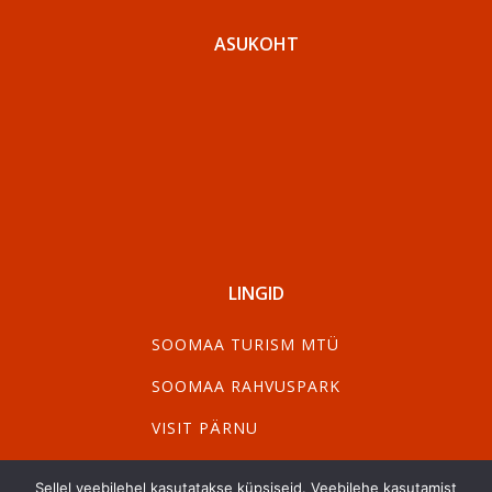
ASUKOHT
LINGID
SOOMAA TURISM MTÜ
SOOMAA RAHVUSPARK
VISIT PÄRNU
VISIT VILJANDI
Sellel veebilehel kasutatakse küpsiseid. Veebilehe kasutamist