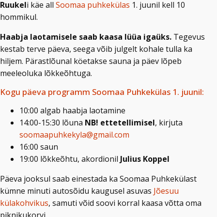
Ruukel
i käe all
Soomaa puhkekülas
1. juunil kell 10
hommikul.
Haabja laotamisele saab kaasa lüüa igaüks.
Tegevus
kestab terve päeva, seega võib julgelt kohale tulla ka
hiljem. Pärastlõunal köetakse sauna ja päev lõpeb
meeleoluka lõkkeõhtuga.
Kogu päeva programm Soomaa Puhkekülas 1. juunil:
10:00 algab haabja laotamine
14:00-15:30 lõuna
NB! ettetellimisel
, kirjuta
soomaapuhkekyla@gmail.com
16:00 saun
19:00 lõkkeõhtu, akordionil
Julius Koppel
Päeva jooksul saab einestada ka Soomaa Puhkekülast
kümne minuti autosõidu kaugusel asuvas
Jõesuu
külakohvikus
, samuti võid soovi korral kaasa võtta oma
piknikukorvi.