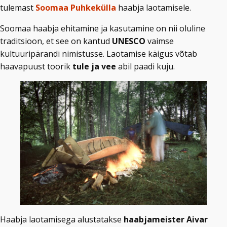
tulemast
Soomaa Puhkekülla
haabja laotamisele.
Soomaa haabja ehitamine ja kasutamine on nii oluline
traditsioon, et see on kantud
UNESCO
vaimse
kultuuripärandi nimistusse. Laotamise käigus võtab
haavapuust toorik
tule ja vee
abil paadi kuju.
Haabja laotamisega alustatakse
haabjameister Aivar