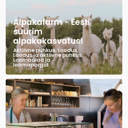
Alpakafarm - Eesti
suurim
alpakakasvatus!
Aktiivne puhkus
,
Loodus
,
Loodus ja aktiivne puhkus
,
Loomaaiad ja
loomapargid