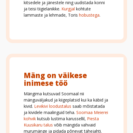
kitsedele ja jänestele ning uudistada konni
ja teisi tiigielanikke.
Kurgjal
kohtute
lammaste ja lehmade, Toris
hobustega
.
Mäng on väikese
inimese töö
Mängima kutsuvad Soomaal nii
mänguväljakud ja kiigeplatsid kui ka käbid ja
kivid.
Levikivi loodustalus
saab mõistatada
ja kividele maalinguid teha.
Soomaa Meierei
kohvik
kutsub lustima karussellil,
Piesta
Kuusikaru talus
võib mängida vahvaid
murumänge ja pidada põnevat tähejahti.