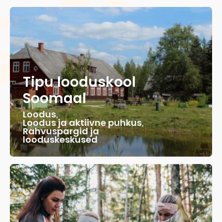
Tipu looduskool
Soomaal
Loodus
,
Loodus ja aktiivne puhkus
,
Rahvuspargid ja
looduskeskused