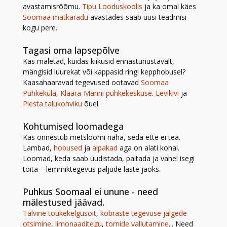
avastamisrõõmu.
Tipu Looduskoolis
ja ka omal käes
Soomaa matkaradu
avastades saab uusi teadmisi
kogu pere.
Tagasi oma lapsepõlve
Kas mäletad, kuidas kiikusid ennastunustavalt,
mängisid luurekat või kappasid ringi kepphobusel?
Kaasahaaravad tegevused ootavad
Soomaa
Puhkeküla
,
Klaara-Manni puhkekeskuse
.
Levikivi
ja
Piesta talukohviku
õuel.
Kohtumised loomadega
Kas õnnestub metsloomi näha, seda ette ei tea.
Lambad,
hobused
ja
alpakad
aga on alati kohal.
Loomad, keda saab uudistada, paitada ja vahel isegi
toita – lemmiktegevus paljude laste jaoks.
Puhkus Soomaal ei unune - need
mälestused jäävad.
Talvine tõukekelgusõit
,
kobraste tegevuse jälgede
otsimine
,
limonaaditegu
,
tornide vallutamine
... Need