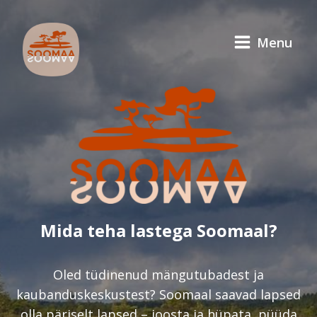
Menu
Mida teha lastega Soomaal?
Oled tüdinenud mängutubadest ja
kaubanduskeskustest? Soomaal saavad lapsed
olla päriselt lapsed – joosta ja hüpata, püüda