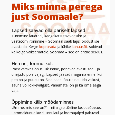
Miks minna perega
just Soomaale?
Lapsed saavad olla päriselt lapsed
Turnimine laudteel, käegakatsutav veesilm ja
vaatetorni ronimine – Soomaal saab laps loodust ise
avastada. Kerge
koprarada
ja lühike
kanuusõit
sobivad
ka kõige väiksematele. Soomaa – see on ehtne seiklus.
Hea uni, loomulikult
Päev värskes õhus, liikumine, põnevad avastused... ja
unejuttu pole vajagi. Lapsed jäävad magama enne, kui
pea patja puudutab. Sina saad lõpuks nautida vaikust,
sauna või lõkkevalgust. Vanematel on ju ka oma aega
vaja.
Õppimine käib möödaminnes
„Emme, mis see on?“ – nii algab tõeline loodusõpetus.
Sammaldunud kivid, linnulaul ja loomajäljed pakuvad