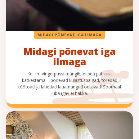
MIDAGI PÕNEVAT IGA ILMAGA
Midagi põnevat iga
ilmaga
Kui ilm vingerpussi mängib, ei pea puhkust
katkestama – põnevad külastuspaigad, toredad
töötoad ja lahedad lauamängud ootavad! Soomaal
juba igav ei hakka.