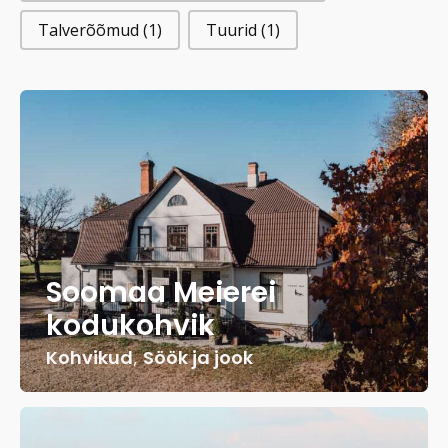
Talverõõmud
(1)
Tuurid
(1)
Soomaa Meierei
kodukohvik
Kohvikud
,
Söök ja jook