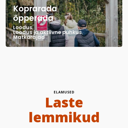
Koprarada
õpperada
Loodus
,
Loodus ja aktiivne puhkus
,
Matkarajad
ELAMUSED
Laste
lemmikud