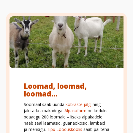
Loomad, loomad,
loomad...
Soomaal saab uurida
kobraste jälgi
ning
jalutada alpakadega.
Alpakafarm
on koduks
peaaegu 200 loomale – lisaks alpakadele
näeb seal laamasid, guanaokosid, lambaid
ja merisigu.
Tipu Looduskoolis
saab pai teha