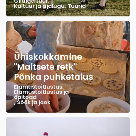
Giidiga tuur
,
Kultuur ja ajalugu
,
Tuurid
Ühiskokkamine
"Maitsete retk"
Põnka puhketalus
Elamustoitlustus
,
Elamustoitlustus ja
õpitoad
,
Söök ja jook