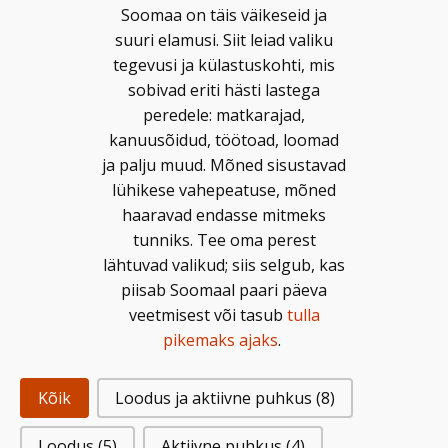
Soomaa on täis väikeseid ja
suuri elamusi. Siit leiad valiku
tegevusi ja külastuskohti, mis
sobivad eriti hästi lastega
peredele: matkarajad,
kanuusõidud, töötoad, loomad
ja palju muud. Mõned sisustavad
lühikese vahepeatuse, mõned
haaravad endasse mitmeks
tunniks. Tee oma perest
lähtuvad valikud; siis selgub, kas
piisab Soomaal paari päeva
veetmisest või tasub
tulla
pikemaks ajaks
.
Kõik
Loodus ja aktiivne puhkus
(8)
Loodus
(5)
Aktiivne puhkus
(4)