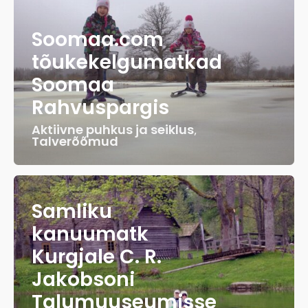
Soomaa.com
tõukekelgumatkad
Soomaa
Rahvuspargis
Aktiivne puhkus ja seiklus
,
Talverõõmud
Samliku
kanuumatk
Kurgjale C. R.
Jakobsoni
Talumuuseumisse