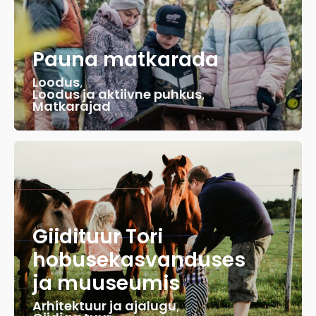
Pauna matkarada
Loodus
,
Loodus ja aktiivne puhkus
,
Matkarajad
Giidituur Tori
hobusekasvanduses
ja muuseumis
Arhitektuur ja ajalugu
,