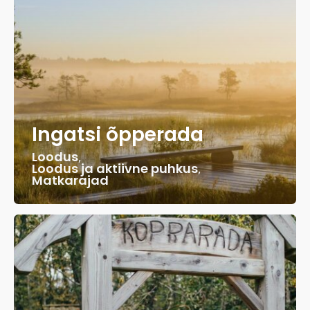
Ingatsi õpperada
Loodus
,
Loodus ja aktiivne puhkus
,
Matkarajad