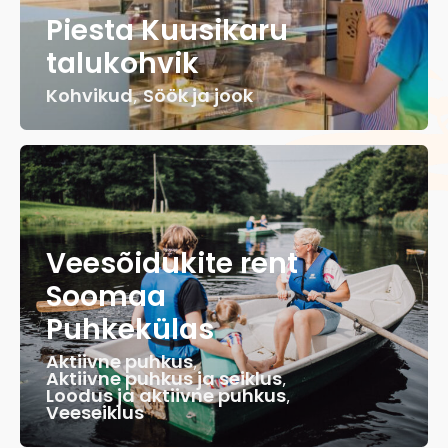
Piesta Kuusikaru
talukohvik
Kohvikud
,
Söök ja jook
Veesõidukite rent
Soomaa
Puhkekülas
Aktiivne puhkus
,
Aktiivne puhkus ja seiklus
,
Loodus ja aktiivne puhkus
,
Veeseiklus