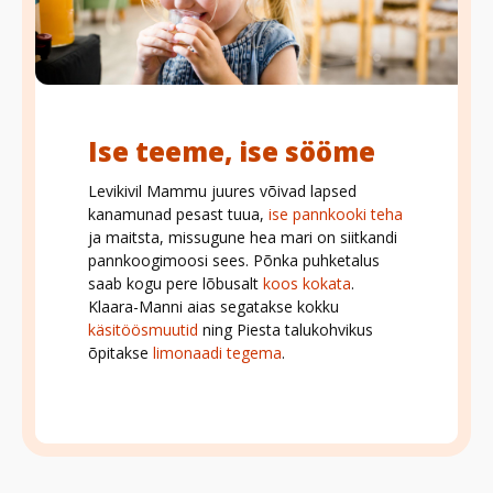
Ise teeme, ise sööme
Levikivil Mammu juures võivad lapsed
kanamunad pesast tuua,
ise pannkooki teha
ja maitsta, missugune hea mari on siitkandi
pannkoogimoosi sees. Põnka puhketalus
saab kogu pere lõbusalt
koos kokata
.
Klaara-Manni aias segatakse kokku
käsitöösmuutid
ning Piesta talukohvikus
õpitakse
limonaadi tegema
.