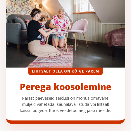
LIHTSALT OLLA ON KÕIGE PAREM
Perega koosolemine
Pärast päevaseid seiklusi on mõnus omavahel
muljeid vahetada, saunalaval istuda või lihtsalt
kaissu pugeda. Koos veedetud aeg jääb meelde.