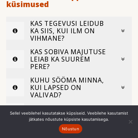
küsimused
KAS TEGEVUSI LEIDUB
KA SIIS, KUI ILM ON
VIHMANE?
KAS SOBIVA MAJUTUSE
LEIAB KA SUUREM
PERE?
KUHU SÖÖMA MINNA,
KUI LAPSED ON
VALIVAD?
KAS LOOMADEGA SAAB
Sellel veebilehel kasutatakse küpsiseid. Veebilehe kasutamist
VAHETULT SUHELDA?
jätkates nõustute küpsiste kasutamisega.
KAS KANUUGA TOHIB
Nõustun
SÕITA KA KOOS