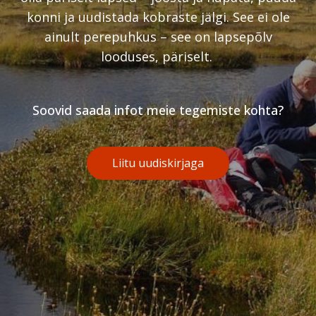
konni ja uudistada kobraste jälgi. See ei ole
ainult perepuhkus – see on lapsepõlv
looduses, päriselt.
Soovid saada infot meie tegemiste kohta?
Liitu uudiskirjaga