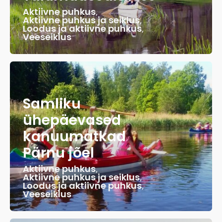
Aktiivne puhkus
,
Aktiivne puhkus ja seiklus
,
Loodus ja aktiivne puhkus
,
Veeseiklus
Samliku
ühepäevased
kanuumatkad
Pärnu jõel
Aktiivne puhkus
,
Aktiivne puhkus ja seiklus
,
Loodus ja aktiivne puhkus
,
Veeseiklus