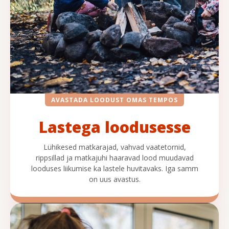
AVASTADA LOODUST OMAS TEMPOS
Lastega loodusesse
Lühikesed matkarajad, vahvad vaatetornid,
rippsillad ja matkajuhi haaravad lood muudavad
looduses liikumise ka lastele huvitavaks. Iga samm
on uus avastus.