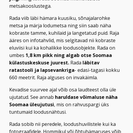
metsakooslustega.
Rada viib läbi hämara kuusiku, sõnajalarohke
metsa ja märja lodumetsa ning siin saab näha
kobraste tamme, kuhilaid ja langetatud puid. Raja
ääres on infotahvlid, mis selgitavad nii kobraste
eluviisi kui ka kohalikke loodusobjekte. Rada on
umbes
1,8 km pikk ning algab otse Soomaa
külastuskeskuse juurest.
Rada
läbitav
ratastooli ja lapsevankriga
- edasi-tagasi kokku
660 meetrit. Raja alguses on invakäimla.
Kevadise suurvee ajal võib osa laudteest olla üle
ujutatud. See annab
haruldase võimaluse näha
Soomaa üleujutusi
, mis on rahvuspargi üks
tuntumaid loodusnähtusi.
Rada sobib nii peredele, loodushuvilistele kui ka
fotograafidele. Hommikul või õhtuhämaruses võib