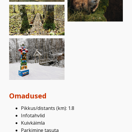
Omadused
Pikkus/distants (km): 1.8
Infotahvlid
Kuivkäimla
Parkimine tasuta