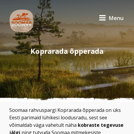
Menu
Koprarada õpperada
Soomaa rahvuspargi Koprarada õpperada on üks
Eesti parimaid lühikesi loodusradu, sest see
võimaldab väga vahetult näha
kobraste tegevuse
jälgi
ning tutvuda Soomaa mitmekesiste