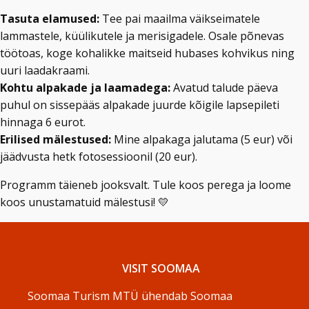
Tasuta elamused:
Tee pai maailma väikseimatele
lammastele, küülikutele ja merisigadele. Osale põnevas
töötoas, koge kohalikke maitseid hubases kohvikus ning
uuri laadakraami.
Kohtu alpakade ja laamadega:
Avatud talude päeva
puhul on sissepääs alpakade juurde kõigile lapsepileti
hinnaga 6 eurot.
Erilised mälestused:
Mine alpakaga jalutama (5 eur) või
jäädvusta hetk fotosessioonil (20 eur).
Programm täieneb jooksvalt. Tule koos perega ja loome
koos unustamatuid mälestusi! 💛
VISIT SOOMAA
Soomaa Turism MTÜ ühendab Soomaa