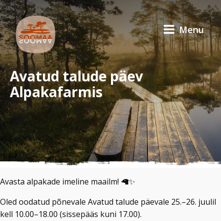
Menu
Avatud talude päev
Alpakafarmis
Avasta alpakade imeline maailm! 🦙✨
Oled oodatud põnevale Avatud talude päevale 25.–26. juulil
kell 10.00–18.00 (sissepääs kuni 17.00).