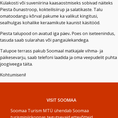
Külakosti või suveniirina kaasaostmiseks sobivad näiteks
Piesta õunastroop, kokteilisiirup ja salatikaste. Talu
omatoodangu kõrval pakume ka valikut kingitusi,
sealhulgas kohalike keraamikute kaunist käsitööd.
Piesta talupood on avatud
iga päev
.
Poes on iseteenindus,
tasuda saab sularahas või pangaülekandega.
Talupoe terrass pakub Soomaal matkajale vihma- ja
päikesevarju, saab telefoni laadida ja oma veepudelit puhta
joogiveega täita.
Kohtumiseni!
VISIT SOOMAA
Soomaa Turism MTÜ ühendab Soomaa
turismipiirkonnas tegutsevaid ettevõtteid.