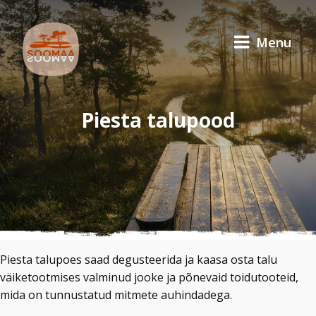
Menu
Piesta talupood
Piesta talupoes saad degusteerida ja kaasa osta talu
väiketootmises valminud jooke ja põnevaid toidutooteid,
mida on tunnustatud mitmete auhindadega.