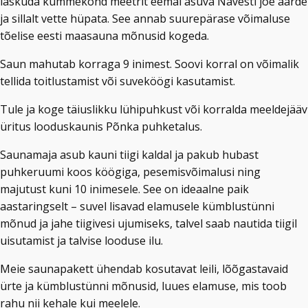
laskuda kümmekond meetrit eemal asuva Navesti jõe äärde
ja sillalt vette hüpata. See annab suurepärase võimaluse
tõelise eesti maasauna mõnusid kogeda.
Saun mahutab korraga 9 inimest. Soovi korral on võimalik
tellida toitlustamist või suveköögi kasutamist.
Tule ja koge täiuslikku lühipuhkust või korralda meeldejääv
üritus looduskaunis Põnka puhketalus.
Saunamaja asub kauni tiigi kaldal ja pakub hubast
puhkeruumi koos köögiga, pesemisvõimalusi ning
majutust kuni 10 inimesele. See on ideaalne paik
aastaringselt – suvel lisavad elamusele kümblustünni
mõnud ja jahe tiigivesi ujumiseks, talvel saab nautida tiigil
uisutamist ja talvise looduse ilu.
Meie saunapakett ühendab kosutavat leili, lõõgastavaid
ürte ja kümblustünni mõnusid, luues elamuse, mis toob
rahu nii kehale kui meelele.