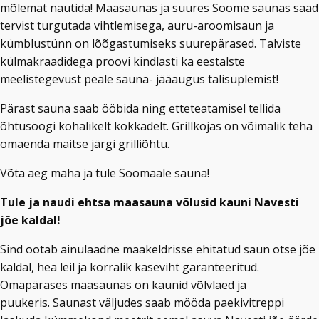
mõlemat nautida! Maasaunas ja suures Soome saunas saad
tervist turgutada vihtlemisega, auru-aroomisaun ja
kümblustünn on lõõgastumiseks suurepärased. Talviste
külmakraadidega proovi kindlasti ka eestalste
meelistegevust peale sauna- jääaugus talisuplemist!
Pärast sauna saab ööbida ning etteteatamisel tellida
õhtusöögi kohalikelt kokkadelt. Grillkojas on võimalik teha
omaenda maitse järgi grilliõhtu.
Võta aeg maha ja tule Soomaale sauna!
Tule ja naudi ehtsa maasauna võlusid kauni Navesti
jõe kaldal!
Sind ootab ainulaadne maakeldrisse ehitatud saun otse jõe
kaldal, hea leil ja korralik kaseviht garanteeritud.
Omapärases maasaunas on kaunid võlvlaed ja
puukeris. Saunast väljudes saab mööda paekivitreppi