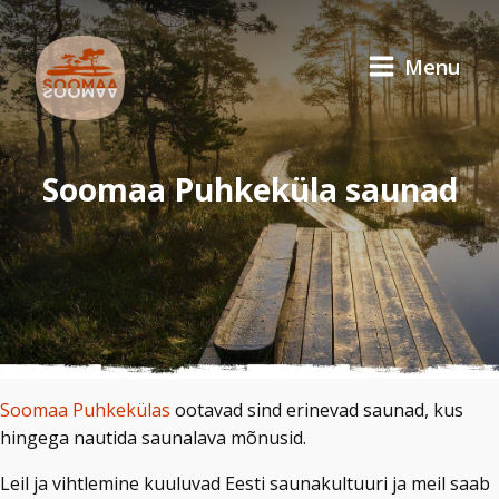
Menu
Soomaa Puhkeküla saunad
Soomaa Puhkekülas
ootavad sind erinevad saunad, kus
hingega nautida saunalava mõnusid.
Leil ja vihtlemine kuuluvad Eesti saunakultuuri ja meil saab