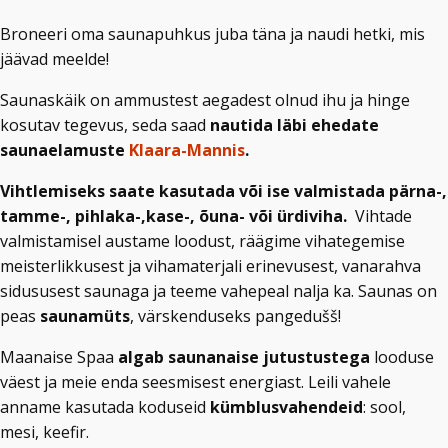
Broneeri oma saunapuhkus juba täna ja naudi hetki, mis
jäävad meelde!
Saunaskäik on ammustest aegadest olnud ihu ja hinge
kosutav tegevus, seda saad
nautida läbi ehedate
saunaelamuste
Klaara-Mannis
.
Vihtlemiseks saate kasutada või ise valmistada pärna-,
tamme-, pihlaka-,kase-, õuna- või ürdiviha.
Vihtade
valmistamisel austame loodust, räägime vihategemise
meisterlikkusest ja vihamaterjali erinevusest, vanarahva
sidususest saunaga ja teeme vahepeal nalja ka. Saunas on
peas
saunamüts
, värskenduseks pangedušš!
Maanaise Spaa
algab saunanaise jutustustega
looduse
väest ja meie enda seesmisest energiast. Leili vahele
anname kasutada koduseid
kümblusvahendeid
: sool,
mesi, keefir.