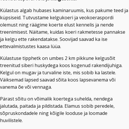
Külastus algab hubases kaminaruumis, kus pakume teed ja
küpsiseid. Tutvustame kelgukoeri ja veokoeraspordi
olemust ning räägime koerte elust kennelis ja nende
treenimisest. Näitame, kuidas koeri rakmetesse pannakse
ja kelgu ette rakendatakse. Soovijad saavad ka ise
ettevalmistustes kaasa lüüa.
Külastuse tipphetk on umbes 2 km pikkune kelgusõit
treenitud siberi huskydega koos kogenud rakendijuhiga.
Kelgul on mugav ja turvaline iste, mis sobib ka lastele.
Väiksemad lapsed saavad sõita koos lapsevanema või
vanema õe või vennaga.
Pärast sõitu on võimalik koertega suhelda, nendega
jalutada, paitada ja pildistada. Elamus sobib peredele,
sõpruskondadele ning kõigile looduse ja loomade
huvilistele.