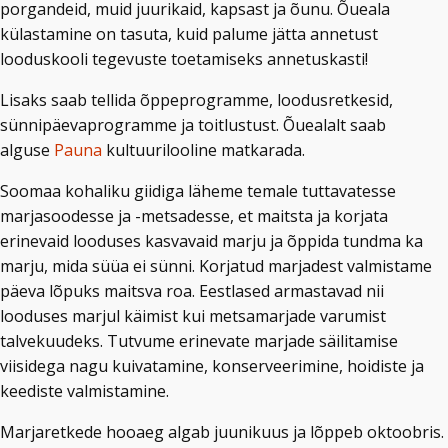
porgandeid, muid juurikaid, kapsast ja õunu. Õueala
külastamine on tasuta, kuid palume jätta annetust
looduskooli tegevuste toetamiseks annetuskasti!
Lisaks saab tellida õppeprogramme, loodusretkesid,
sünnipäevaprogramme ja toitlustust. Õuealalt saab
alguse
Pauna
kultuurilooline matkarada.
Soomaa kohaliku giidiga läheme temale tuttavatesse
marjasoodesse ja -metsadesse, et maitsta ja korjata
erinevaid looduses kasvavaid marju ja õppida tundma ka
marju, mida süüa ei sünni. Korjatud marjadest valmistame
päeva lõpuks maitsva roa. Eestlased armastavad nii
looduses marjul käimist kui metsamarjade varumist
talvekuudeks. Tutvume erinevate marjade säilitamise
viisidega nagu kuivatamine, konserveerimine, hoidiste ja
keediste valmistamine.
Marjaretkede hooaeg algab juunikuus ja lõppeb oktoobris.