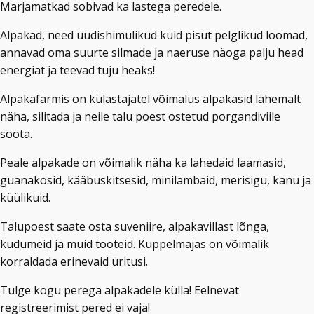
Marjamatkad sobivad ka lastega peredele.
Alpakad, need uudishimulikud kuid pisut pelglikud loomad,
annavad oma
suurte silmade ja naeruse näoga palju head
energiat ja teevad tuju heaks!
Alpakafarmis on külastajatel võimalus alpakasid lähemalt
näha, silitada ja neile talu poest ostetud porgandiviile
sööta.
Peale alpakade on võimalik näha ka lahedaid laamasid,
guanakosid, kääbuskitsesid, minilambaid, merisigu, kanu ja
küülikuid.
Talupoest saate osta suveniire, alpakavillast lõnga,
kudumeid ja muid tooteid. Kuppelmajas on võimalik
korraldada erinevaid üritusi.
Tulge kogu perega alpakadele külla! Eelnevat
registreerimist pered ei vaja!