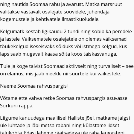
ning nautida Soomaa rahu ja avarust. Matka marsruut
valitakse vastavalt osalejate soovidele, juhendaja
kogemustele ja kehtivatele ilmastikuoludele.
Kelgumatk kestab ligikaudu 2 tundi ning sobib ka peredele
ja lastele. Väiksematele osalejatele on olemas väiksemad
tõukekelgud iseseisvaks sõiduks või istmega kelgud, kus
laps saab mugavalt kaasa sõita koos täiskasvanuga.
Tule ja koge talvist Soomaad aktiivselt ning turvaliselt – see
on elamus, mis jääb meelde nii suurtele kui väikestele.
Näeme Soomaa rahvuspargis!
Võtame ette vahva retke Soomaa rahvuspargis asuvasse
Sorkuni rappa.
Liigume kanuudega maalilisel Halliste jõel, matkame jalgsi
üle luhtade ja läbi metsa rabani ning külastame iidset
talukohta. Edasi läheme räätsadega üle raba laugasteni,