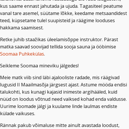
kus saame ennast jahutada ja ujuda. Tagasiteel peatume
vanal tare asemel, süütame lõkke, keedame metsaandidest
teed, küpsetame tulel suupisteid ja räägime looduses
hakkama saamisest.
Retke juhib staažikas üleelamisõppe instruktor. Pärast
matka saavad soovijad tellida sooja sauna ja ööbimise
Soomaa Puhkekülas
.
Seikleme Soomaa mineviku jälgedes!
Meie matk viib sind läbi ajalooliste radade, mis räägivad
lugusid II Maailmasõja järgsest ajast. Astume mööda endisi
talukohti, kus kunagi kajasid inimeste argihääled, kuid
nüüd on loodus võtnud need vaiksed kohad enda valdusse.
Uurime loomade jälgi ja kuulame linde laulmas endiste
külade vaikuses.
Rännak pakub võimaluse mitte ainult avastada loodust,