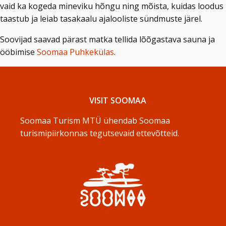
vaid ka kogeda mineviku hõngu ning mõista, kuidas loodus
taastub ja leiab tasakaalu ajalooliste sündmuste järel.
Soovijad saavad pärast matka tellida lõõgastava sauna ja
ööbimise
Soomaa Puhkekülas
.
VISIT SOOMAA
Soomaa Turism MTÜ ühendab Soomaa
turismipiirkonnas tegutsevaid ettevõtteid.