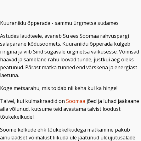
Kuuraniidu õpperada - sammu ürgmetsa südames
Astudes laudteele, avaneb Su ees Soomaa rahvuspargi
salapärane kõdusoomets. Kuuraniidu õpperada kulgeb
ringina ja viib Sind sügavale ürgmetsa vaikusesse. Võimsad
haavad ja samblane rahu loovad tunde, justkui aeg oleks
peatunud. Pärast matka tunned end värskena ja energiast
laetuna.
Koge metsarahu, mis toidab nii keha kui ka hinge!
Talvel, kui külmakraadid on
Soomaa
jõed ja luhad jääkaane
alla võlunud, kutsume teid avastama talvist loodust
tõukekelkudel.
Soome kelkude ehk tõukekelkudega matkamine pakub
ainulaadset võimalust liikuda üle jäätunud üleujutusalade