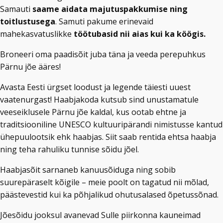
Samauti
saame aidata majutuspakkumise ning
toitlustusega
. Samuti pakume erinevaid
mahekasvatuslikke
töötubasid nii aias kui ka köögis.
Broneeri oma paadisõit juba täna ja veeda perepuhkus
Pärnu jõe ääres!
Avasta Eesti ürgset loodust ja legende täiesti uuest
vaatenurgast! Haabjakoda kutsub sind unustamatule
veeseiklusele Pärnu jõe kaldal, kus ootab ehtne ja
traditsiooniline UNESCO kultuuripärandi nimistusse kantud
ühepuulootsik ehk haabjas. Siit saab rentida ehtsa haabja
ning teha rahuliku tunnise sõidu jõel.
Haabjasõit sarnaneb kanuusõiduga ning sobib
suurepäraselt kõigile – meie poolt on tagatud nii mõlad,
päästevestid kui ka põhjalikud ohutusalased õpetussõnad.
Jõesõidu jooksul avanevad Sulle piirkonna kauneimad