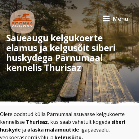
Menu
Saueaugu kelgukoerte
elamus ja kelgusõit siberi
huskydega Pärnumaal
kennelis Thurisaz
Olete oodatud külla Pärnumaal asuvasse kelgukoerte
kennelisse
Thurisaz
, kus saab vahetult kogeda
siberi
huskyde
ja
alaska malamuutide
igapäevaelu,
veokoeraspordi võlu ja
kelgusõitu.