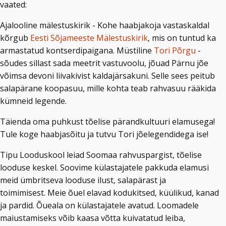
vaated:
Ajalooline mälestuskirik - Kohe haabjakoja vastaskaldal
kõrgub
Eesti Sõjameeste Mälestuskirik
, mis on tuntud ka
armastatud kontserdipaigana. Müstiline
Tori Põrgu
-
sõudes sillast sada meetrit vastuvoolu, jõuad Pärnu jõe
võimsa devoni liivakivist kaldajärsakuni. Selle sees peitub
salapärane koopasuu, mille kohta teab rahvasuu rääkida
kümneid legende.
Täienda oma puhkust tõelise pärandkultuuri elamusega!
Tule koge haabjasõitu ja tutvu Tori jõelegendidega ise!
Tipu Looduskool leiad Soomaa rahvuspargist, tõelise
looduse keskel. Soovime külastajatele pakkuda elamusi
meid ümbritseva looduse ilust, salapärast ja
toimimisest. Meie õuel elavad kodukitsed, küülikud, kanad
ja pardid. Õueala on külastajatele avatud. Loomadele
maiustamiseks võib kaasa võtta kuivatatud leiba,