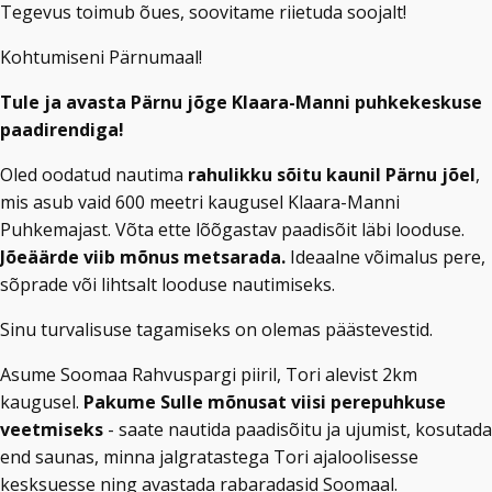
Tegevus toimub õues, soovitame riietuda soojalt!
Kohtumiseni Pärnumaal!
Tule ja avasta Pärnu jõge Klaara-Manni puhkekeskuse
paadirendiga!
Oled oodatud nautima
rahulikku sõitu kaunil Pärnu jõel
,
mis asub vaid 600 meetri kaugusel Klaara-Manni
Puhkemajast. Võta ette lõõgastav paadisõit läbi looduse.
Jõeäärde viib mõnus metsarada.
Ideaalne võimalus pere,
sõprade või lihtsalt looduse nautimiseks.
Sinu turvalisuse tagamiseks on olemas päästevestid.
Asume Soomaa Rahvuspargi piiril, Tori alevist 2km
kaugusel.
Pakume Sulle mõnusat viisi perepuhkuse
veetmiseks
- saate nautida paadisõitu ja ujumist, kosutada
end saunas, minna jalgratastega Tori ajaloolisesse
kesksuesse ning avastada rabaradasid Soomaal.