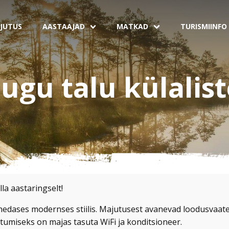
JUTUS
AASTAAJAD
MATKAD
TURISMIINFO
ugu talu külalis
la aastaringselt!
edases modernses stiilis. Majutusest avanevad loodusvaated
tumiseks on majas tasuta WiFi ja konditsioneer.