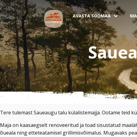
AVASTA SOOMAA
MA
Sauea
Tere tulemast Saueaugu talu külalistemajja. Ootame teid kül
Maja on kaasaegselt renoveeritud ja toad sisustatud maaläh
õueala ning etteteatamisel grillimisvõimalus. Mugavaks pea