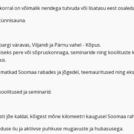
korral on võimalik nendega tutvuda või lisatasu eest osaled
 tünnisauna.
rgi väravas, Viljandi ja Pärnu vahel - Kõpus.
seks pere või sõpruskonnaga, seminaride ning koolituste k
us.
 matkad Soomaa rabades ja jõgedel, teemaüritused ning eks
oolitused ja seminarid.
sti jõe kaldal, kõigest mõne kilomeetri kaugusel Soomaa ra
oduse ilu ja aktiivse puhkuse mugavuste ja hubasusega.