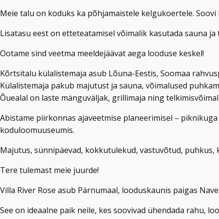
Meie talu on koduks ka põhjamaistele kelgukoertele. Soovi 
Lisatasu eest on etteteatamisel võimalik kasutada sauna ja
Ootame sind veetma meeldejäävat aega looduse keskel!
Kõrtsitalu külalistemaja asub Lõuna-Eestis, Soomaa rahvuspa
Külalistemaja pakub majutust ja sauna, võimalused puhkami
Õuealal on laste mänguväljak, grillimaja ning telkimisvõimal
Abistame piirkonnas ajaveetmise planeerimisel – piknikuga
koduloomuuseumis.
Majutus, sünnipäevad, kokkutulekud, vastuvõtud, puhkus, k
Tere tulemast meie juurde!
Villa River Rose asub Pärnumaal, looduskaunis paigas Nave
See on ideaalne paik neile, kes soovivad ühendada rahu, lo