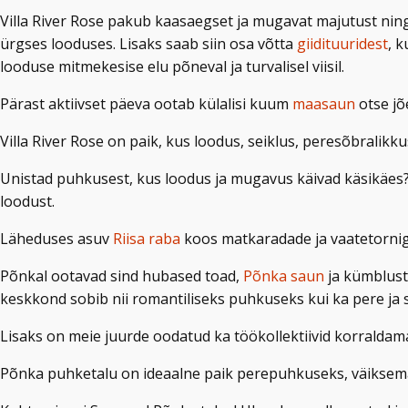
Villa River Rose pakub kaasaegset ja mugavat majutust ni
ürgses looduses. Lisaks saab siin osa võtta
giidituuridest
, 
looduse mitmekesise elu põneval ja turvalisel viisil.
Pärast aktiivset päeva ootab külalisi kuum
maasaun
otse jõ
Villa River Rose on paik, kus loodus, seiklus, peresõbrali
Unistad puhkusest, kus loodus ja mugavus käivad käsikäes
loodust.
Läheduses asuv
Riisa raba
koos matkaradade ja vaatetorniga
Põnkal ootavad sind hubased toad,
Põnka saun
ja kümblustü
keskkond sobib nii romantiliseks puhkuseks kui ka pere j
Lisaks on meie juurde oodatud ka töökollektiivid korraldam
Põnka puhketalu on ideaalne paik perepuhkuseks, väiksema