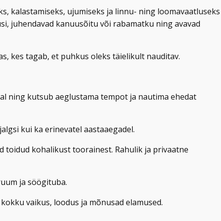
, kalastamiseks, ujumiseks ja linnu- ning loomavaatluseks
dusi, juhendavad kanuusõitu või rabamatku ning avavad
as, kes tagab, et puhkus oleks täielikult nauditav.
al ning kutsub aeglustama tempot ja nautima ehedat
lgsi kui ka erinevatel aastaaegadel.
 toidud kohalikust toorainest. Rahulik ja privaatne
 ruum ja söögituba.
 kokku vaikus, loodus ja mõnusad elamused.