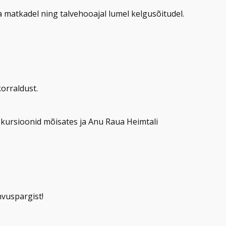
a matkadel ning talvehooajal lumel kelgusõitudel.
orraldust.
kursioonid mõisates ja Anu Raua Heimtali
hvuspargist!