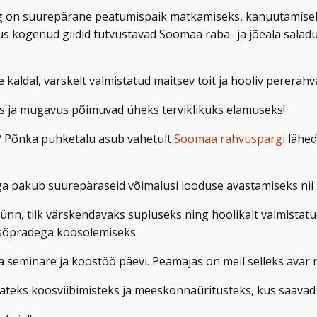
ng on suurepärane peatumispaik matkamiseks, kanuutamiseks
kus kogenud giidid tutvustavad Soomaa raba- ja jõeala sala
e kaldal, värskelt valmistatud maitsev toit ja hooliv pererahv
kkus ja mugavus põimuvad üheks terviklikuks elamuseks!
? Põnka puhketalu asub vahetult
Soomaa rahvuspargi
lähed
 pakub suurepäraseid võimalusi looduse avastamiseks nii ja
nn, tiik värskendavaks supluseks ning hoolikalt valmistatud
a sõpradega koosolemiseks.
a seminare ja koostöö päevi. Peamajas on meil selleks avar
teks koosviibimisteks ja meeskonnaüritusteks, kus saavad