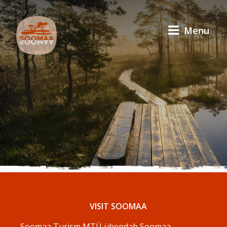
Menu
VISIT SOOMAA
Soomaa Turism MTÜ ühendab Soomaa