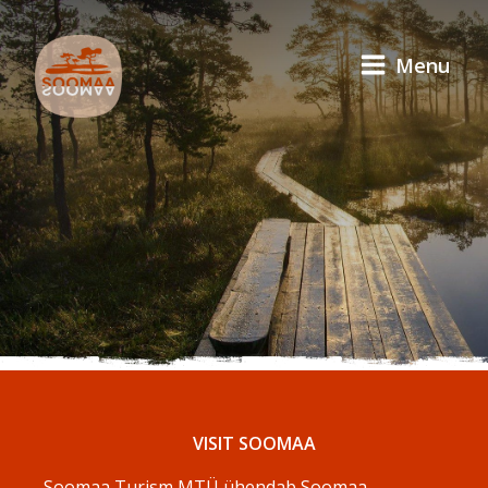
Menu
VISIT SOOMAA
Soomaa Turism MTÜ ühendab Soomaa