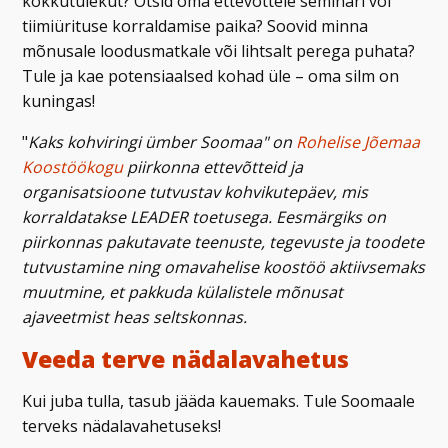
kokkutulekut? Otsid oma ettevõttele seminari või
tiimiürituse korraldamise paika? Soovid minna
mõnusale loodusmatkale või lihtsalt perega puhata?
Tule ja kae potensiaalsed kohad üle – oma silm on
kuningas!
"
Kaks kohviringi ümber Soomaa" on
Rohelise Jõemaa
Koostöökogu
piirkonna ettevõtteid ja
organisatsioone tutvustav kohvikutepäev, mis
korraldatakse LEADER toetusega.
Eesmärgiks on
piirkonnas pakutavate teenuste, tegevuste ja toodete
tutvustamine ning omavahelise koostöö aktiivsemaks
muutmine, et pakkuda külalistele mõnusat
ajaveetmist heas seltskonnas.
Veeda terve nädalavahetus
Kui juba tulla, tasub jääda kauemaks. Tule Soomaale
terveks nädalavahetuseks!