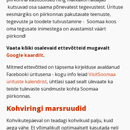
kutsuvad osa saama põnevatest tegevustest. Ürituse
eesmärgiks on piirkonnas pakutavate teenuste,
tegevuste ja toodete tutvustamine - Soomaa koos
oma tegusate inimestega on avastamist väärt
piirkond!
Vaata kõiki osalevaid ettevõtteid mugavalt
Google kaardilt
.
Mitmed ettevõtted on täpsema kirjelduse avaldanud
Facebooki üritusena - kogu info leiad
VisitSoomaa
ürituste kalendrist
, ühtlasi saad sealt ülevaate ka
teiste tulevaste sündmuste kohta Soomaa
piirkonnas.
Kohviringi marsruudid
Kohvikutepäeval on teadagi kohvikuid palju, kuid
aega vähe. Et võimalikult optimaalselt kasutada neli