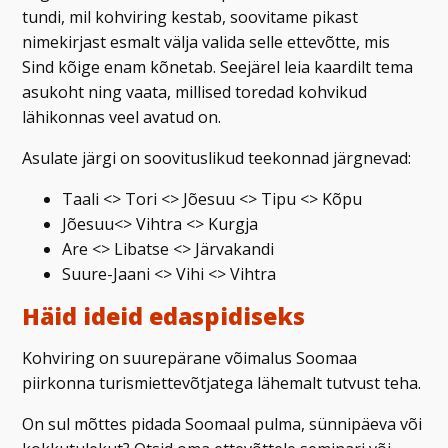
tundi, mil kohviring kestab, soovitame pikast
nimekirjast esmalt välja valida selle ettevõtte, mis
Sind kõige enam kõnetab. Seejärel leia kaardilt tema
asukoht ning vaata, millised toredad kohvikud
lähikonnas veel avatud on.
Asulate järgi on soovituslikud teekonnad järgnevad:
Taali <> Tori <> Jõesuu <> Tipu <> Kõpu
Jõesuu<> Vihtra <> Kurgja
Are <> Libatse <> Järvakandi
Suure-Jaani <> Vihi <> Vihtra
Häid ideid edaspidiseks
Kohviring on suurepärane võimalus Soomaa
piirkonna turismiettevõtjatega lähemalt tutvust teha.
On sul mõttes pidada Soomaal pulma, sünnipäeva või