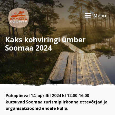
Menu
Kaks kohviringi ümber
Soomaa 2024
Pühapäeval 14. aprillil 2024 kl 12:00-16:00
kutsuvad Soomaa turismipiirkonna ettevõtjad ja
organisatsioonid endale külla
.