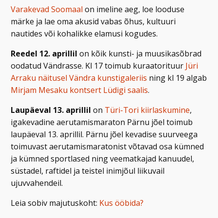
Varakevad Soomaal
on imeline aeg, loe looduse
märke ja lae oma akusid vabas õhus, kultuuri
nautides või kohalikke elamusi kogudes.
Reedel 12. aprillil
on kõik kunsti- ja muusikasõbrad
oodatud Vändrasse. Kl 17 toimub kuraatorituur
Jüri
Arraku näitusel Vändra kunstigaleriis
ning kl 19 algab
Mirjam Mesaku kontsert Lüdigi saalis
.
Laupäeval 13. aprillil
on
Türi-Tori kiirlaskumine
,
igakevadine aerutamismaraton Pärnu jõel toimub
laupäeval 13. aprillil. Pärnu jõel kevadise suurveega
toimuvast aerutamismaratonist võtavad osa kümned
ja kümned sportlased ning veematkajad kanuudel,
süstadel, raftidel ja teistel inimjõul liikuvail
ujuvvahendeil.
Leia sobiv majutuskoht:
Kus ööbida?