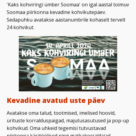
'Kaks kohviringi ümber Soomaa' on igal aastal toimuv
Soomaa piirkonna kevadine kohvikutepäev.
Sedapuhku avatakse aastanumbrile kohaselt tervelt
24 kohvikut.
Kevadine avatud uste päev
Avatakse oma talud, tootmised, imelised hoovid,
ürituste korralduspaigad, majutusasutused ja pop-up
kohvikud. Oma uhkeid tegemisi tutvustavad
piirkonna käsitöölised ning matkakorraldajad