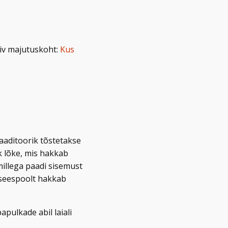
biv majutuskoht:
Kus
aaditoorik tõstetakse
k lõke, mis hakkab
illega paadi sisemust
l seespoolt hakkab
pulkade abil laiali