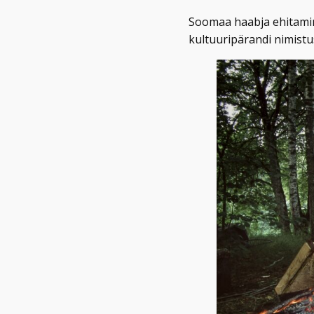
Soomaa haabja ehitamine
kultuuripärandi nimist