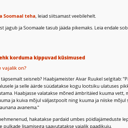
a Soomaal teha
, leiad siitsamast veebilehelt.
ust jagub ja Soomaale tasub jääda pikemaks. Leia endale so
ehk korduma kippuvad küsimused
 vajalik on?
 täpsemalt seisneb? Haabjameister Aivar Ruukel selgitab: "P
lusele ja selle äärde süüdatakse kogu lootsiku ulatuses pik
utama. Haabjasse valatakse mõned ämbritäied kuuma vett, m
Kuuma ja kuiva mõjul väljastpoolt ning kuuma ja niiske mõju
kaunana avanema."
t pehmenenud, hakatakse pardaid umbes pöidlajämeduste lepa
e pulkade lisamisega saavutatakse vajalik paadikuju.