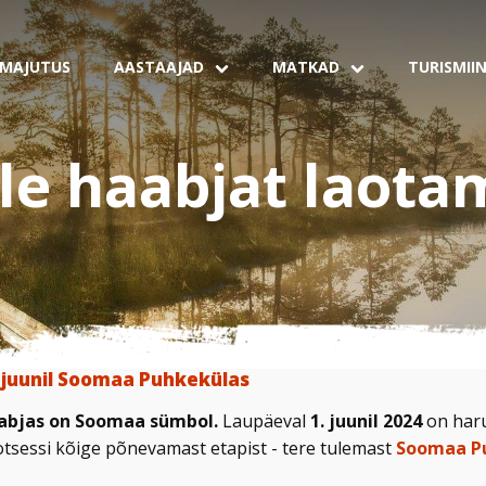
MAJUTUS
AASTAAJAD
MATKAD
TURISMII
le haabjat laota
 juunil Soomaa Puhkekülas
abjas on Soomaa sümbol.
Laupäeval
1. juunil 2024
on haru
otsessi kõige põnevamast etapist - tere tulemast
Soomaa P