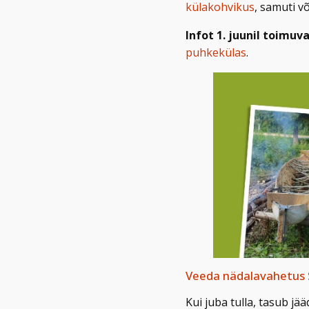
külakohvikus
, samuti v
Infot 1. juunil toimu
puhkekülas
.
Veeda nädalavahetus
Kui juba tulla, tasub 