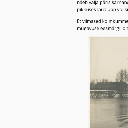
näeb välja päris sarnane
pikkuses lauajupp või sü
Et viimased kolmkümmend
mugavuse eesmärgil on 