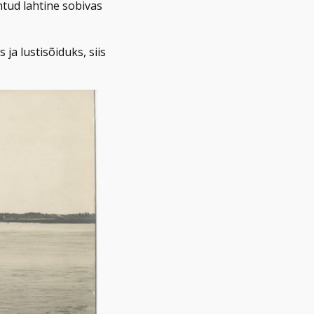
ntud lahtine sobivas
a lustisõiduks, siis