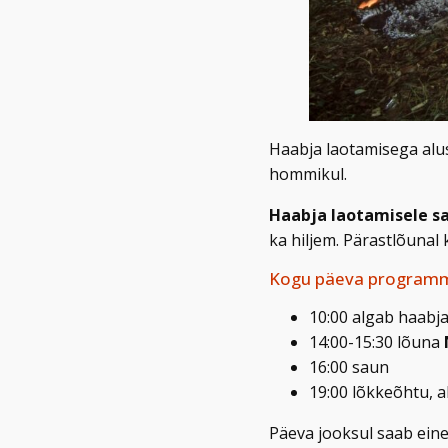
Haabja laotamisega alu
hommikul.
Haabja laotamisele sa
ka hiljem. Pärastlõunal
Kogu päeva programm 
10:00 algab haabj
14:00-15:30 lõuna
16:00 saun
19:00 lõkkeõhtu, a
Päeva jooksul saab ei