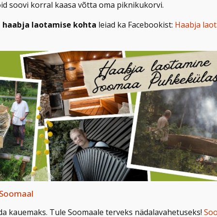
õid soovi korral kaasa võtta oma piknikukorvi.
va haabja laotamise kohta
leiad ka Facebookist:
Haabja lao
 Soomaal
jääda kauemaks. Tule Soomaale terveks nädalavahetuseks!
Soo