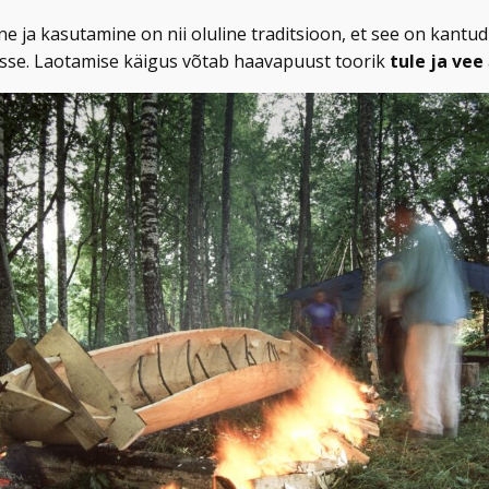
 ja kasutamine on nii oluline traditsioon, et see on kantu
usse. Laotamise käigus võtab haavapuust toorik
tule ja vee