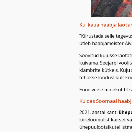
Kui kaua haabja laota
"Kiirustada selle tegev
ütleb haabjameister Aiv
Soovitud kujusse laotat
kuivama. Seejärel voolit
klambrite kütkeis. Kuju
tehakse looduslikult k
Enne veele minekut tõr
Kuidas Soomaal haabj
2021. aastal kanti
ühepu
kiireloomulist kaitset 
ühepuulootsikutel istme