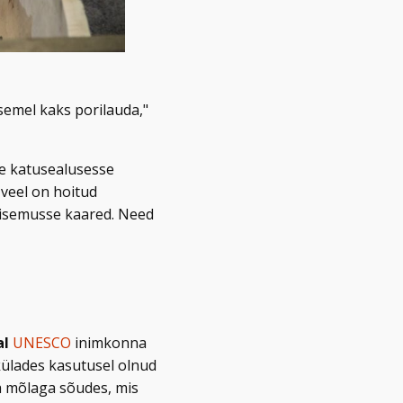
semel kaks porilauda,"
se katusealusesse
 veel on hoitud
 sisemusse kaared. Need
al
UNESCO
inimkonna
 külades kasutusel olnud
ka mõlaga sõudes, mis