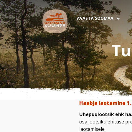
AVASTA SOOMAA
Tu
Haabja laotamine 1.
Ühepuulootsik ehk ha
osa lootsiku ehituse pr
laotamisele.