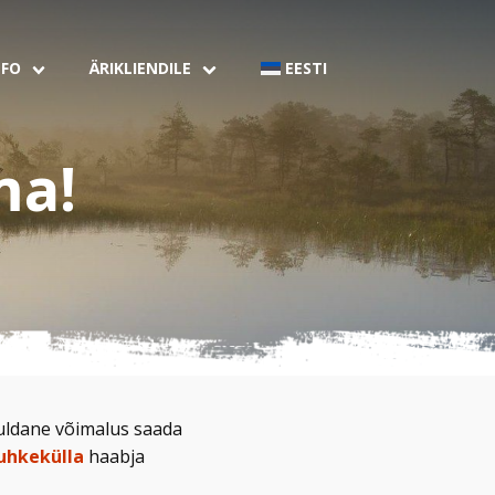
NFO
ÄRIKLIENDILE
EESTI
ma!
ldane võimalus saada
uhkekülla
haabja