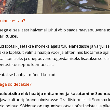
mine kestab?
usega ei saa, sest halvemal juhul võib saada haavapuuvene a
ar Ruukel.
ud lootsik jäetakse mõneks ajaks tuulelahedasse ja varjulis
akse lõplikult valmis haabja vöör ja ahter, mis laotamise ajal
 säilitamiseks ja ühepuuvene tugevdamiseks lisatakse selle
õverast kuusepuu kännuosast.
vatakse haabjat mõned korrad.
aga sõidetakse?
ulootsiku ehk haabja ehitamine ja kasutamine Sooma
vajava kultuuripärandi nimistusse. Traditsiooniliselt Soomaa
id polnud. Sõidetud on tagumises otsas püsti seistes ja pi