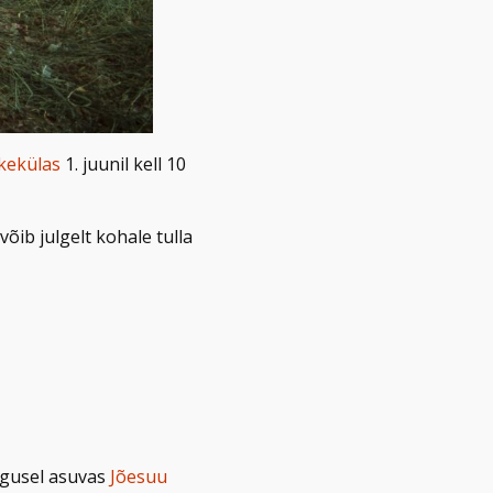
kekülas
1. juunil kell 10
õib julgelt kohale tulla
ugusel asuvas
Jõesuu