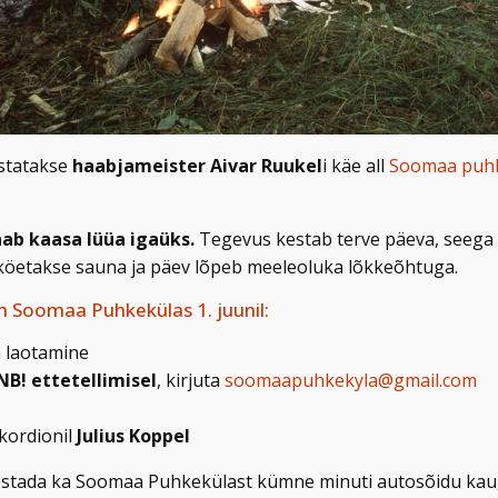
statakse
haabjameister Aivar Ruukel
i käe all
Soomaa puh
ab kaasa lüüa igaüks.
Tegevus kestab terve päeva, seega v
 köetakse sauna ja päev lõpeb meeleoluka lõkkeõhtuga.
Soomaa Puhkekülas 1. juunil:
a laotamine
NB! ettetellimisel
, kirjuta
soomaapuhkekyla@gmail.com
kordionil
Julius Koppel
nestada ka Soomaa Puhkekülast kümne minuti autosõidu ka