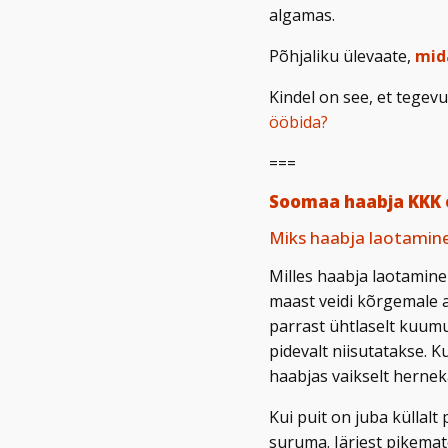
algamas.
Põhjaliku ülevaate,
mid
Kindel on see, et tegev
ööbida?
===
Soomaa haabja KKK 
Miks haabja laotamine
Milles haabja laotamine
maast veidi kõrgemale a
parrast ühtlaselt kuum
pidevalt niisutatakse. 
haabjas vaikselt herne
Kui puit on juba küllal
suruma. Järjest pikemat