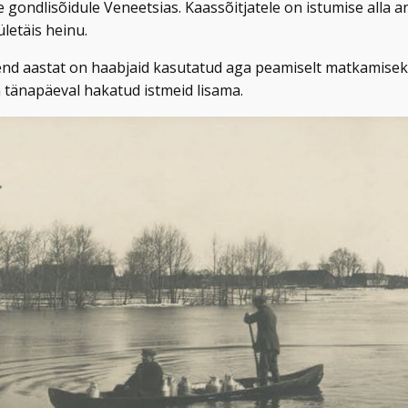
 gondlisõidule Veneetsias. Kaassõitjatele on istumise alla a
letäis heinu.
 aastat on haabjaid kasutatud aga peamiselt matkamiseks j
tänapäeval hakatud istmeid lisama.