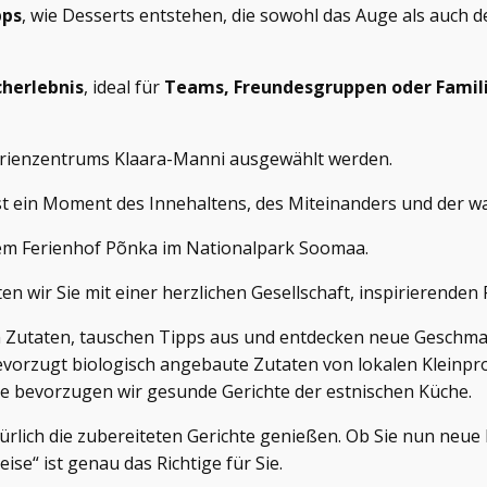
pps
, wie Desserts entstehen, die sowohl das Auge als auch 
herlebnis
, ideal für
Teams, Freundesgruppen oder Famil
erienzentrums Klaara-Manni ausgewählt werden.
st ein Moment des Innehaltens, des Miteinanders und der 
dem Ferienhof Põnka im Nationalpark Soomaa.
 wir Sie mit einer herzlichen Gesellschaft, inspirierende
 Zutaten, tauschen Tipps aus und entdecken neue Geschmac
rzugt biologisch angebaute Zutaten von lokalen Kleinprodu
te bevorzugen wir gesunde Gerichte der estnischen Küche.
lich die zubereiteten Gerichte genießen. Ob Sie nun neue R
e“ ist genau das Richtige für Sie.