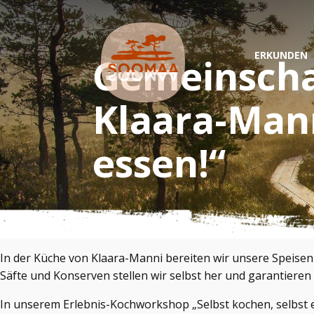
ERKUNDEN
Gemeinscha
Klaara-Mann
essen!“
In der Küche von Klaara-Manni bereiten wir unsere Speise
Säfte und Konserven stellen wir selbst her und garantier
In unserem Erlebnis-Kochworkshop „Selbst kochen, selbst e