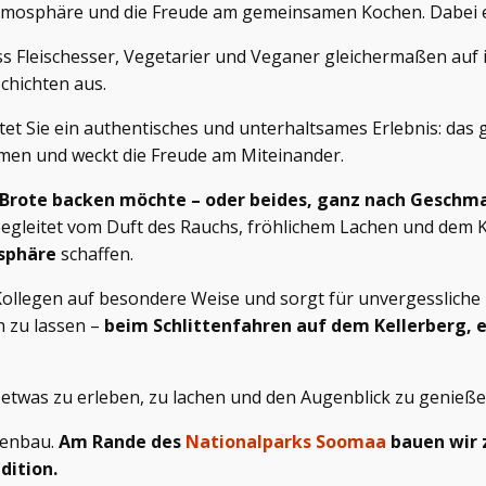
 Atmosphäre und die Freude am gemeinsamen Kochen. Dabei 
ss Fleischesser, Vegetarier und Veganer gleichermaßen au
chichten aus.
et Sie ein authentisches und unterhaltsames Erlebnis: da
men und weckt die Freude am Miteinander.
 Brote backen möchte – oder beides, ganz nach Geschma
begleitet vom Duft des Rauchs, fröhlichem Lachen und dem
sphäre
schaffen.
ollegen auf besondere Weise und sorgt für unvergessliche 
h zu lassen –
beim Schlittenfahren auf dem Kellerberg,
 etwas zu erleben, zu lachen und den Augenblick zu genieß
tenbau.
Am Rande des
Nationalparks Soomaa
bauen wir 
dition.