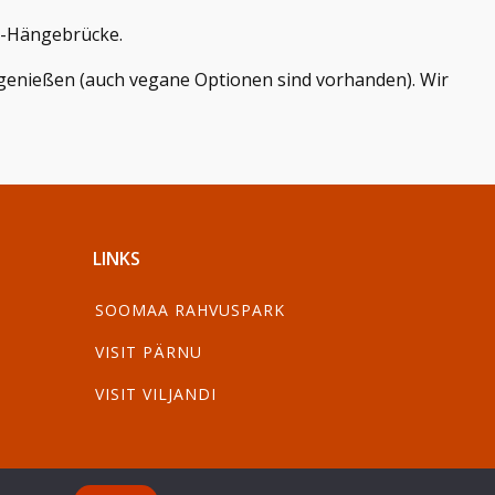
uu-Hängebrücke.
u genießen (auch vegane Optionen sind vorhanden). Wir
LINKS
SOOMAA RAHVUSPARK
VISIT PÄRNU
VISIT VILJANDI