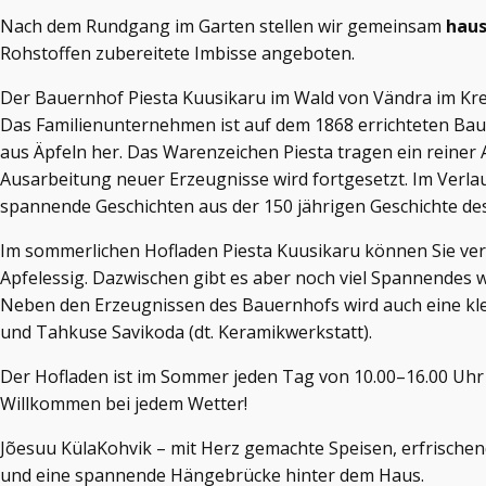
Nach dem Rundgang im Garten stellen wir gemeinsam
haus
Rohstoffen zubereitete Imbisse angeboten.
Der Bauernhof Piesta Kuusikaru im Wald von Vändra im Kreis
Das Familienunternehmen ist auf dem 1868 errichteten Baue
aus Äpfeln her. Das Warenzeichen Piesta tragen ein reiner A
Ausarbeitung neuer Erzeugnisse wird fortgesetzt. Im Verlau
spannende Geschichten aus der 150 jährigen Geschichte des 
Im sommerlichen Hofladen Piesta Kuusikaru können Sie vers
Apfelessig. Dazwischen gibt es aber noch viel Spannendes w
Neben den Erzeugnissen des Bauernhofs wird auch eine kl
und Tahkuse Savikoda (dt. Keramikwerkstatt).
Der Hofladen ist im Sommer jeden Tag von 10.00–16.00 Uhr
Willkommen bei jedem Wetter!
Jõesuu KülaKohvik – mit Herz gemachte Speisen, erfrischen
und eine spannende Hängebrücke hinter dem Haus.