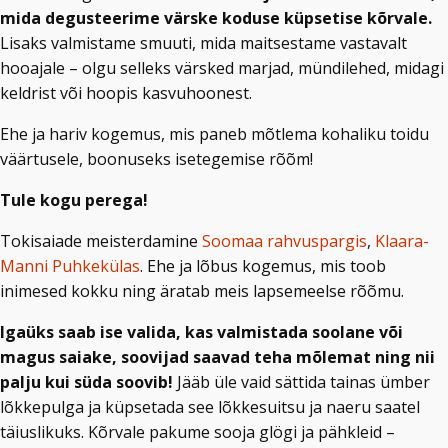
mida degusteerime värske koduse küpsetise kõrvale.
Lisaks valmistame smuuti, mida maitsestame vastavalt
hooajale – olgu selleks värsked marjad, mündilehed, midagi
keldrist või hoopis kasvuhoonest.
Ehe ja hariv kogemus, mis paneb mõtlema kohaliku toidu
väärtusele, boonuseks isetegemise rõõm!
Tule kogu perega!
Tokisaiade meisterdamine
Soomaa rahvuspargis
,
Klaara-
Manni Puhkekülas
. Ehe ja lõbus kogemus, mis toob
inimesed kokku ning äratab meis lapsemeelse rõõmu.
Igaüks saab ise valida, kas valmistada soolane või
magus saiake, soovijad saavad teha mõlemat ning nii
palju kui süda soovib!
Jääb üle vaid sättida tainas ümber
lõkkepulga ja küpsetada see lõkkesuitsu ja naeru saatel
täiuslikuks. Kõrvale pakume sooja glögi ja pähkleid –