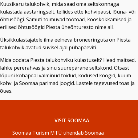
Kuusikaru talukohvik, mida saad oma seltskonnaga
külastada aastaringselt, tellides ette kohvipausi, lõuna- või
õhtusöögi. Samuti toimuvad töötoad, kooskokkamised ja
erilised õhtusöögid Piesta üheõhturesto nime all.
Üksikkülastajatele ilma eelneva broneeringuta on Piesta
talukohvik avatud suvisel ajal pühapäeviti.
Mida oodata Piesta talukohviku külastuselt? Head maitsed,
lahke pererahvas ja sinu suurepärane seltskond. Otsast
lõpuni kohapeal valminud toidud, kodused koogid, kuum
kohv ja Soomaa parimad joogid. Lastele tegevused toas ja
õues.
VISIT SOOMAA
Soomaa Turism MTÜ ühendab Soomaa