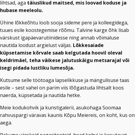
lihtsad, aga
täiuslikud maitsed, mis loovad koduse ja
hubase meeleolu.
Ühine lõkkeõhtu loob sooja sideme pere ja kolleegidega,
tuues esile koostegemise rõõmu. Talvine karge õhk lisab
värskust igapäevarutiinidesse ning annab võimaluse
nautida loodust argielust väljas.
Lõkkesaiade
küpsetamise kõrvale saab kelgutada hoovil oleval
keldrimäel, teha väikese jalutuskäigu metsarajal või
isegi pidada lustliku lumesõja.
Kutsume selle töötoaga lapselikkuse ja mängulisuse taas
esile – sest vahel on parim viis lõõgastuda lihtsalt koos
naerda, küpsetada ja nautida hetke.
Meie kodukohvik ja kunstigalerii, asukohaga Soomaa
rahvuspargi väravas kaunis Kõpu Meiereis, on koht, kus on
aega.