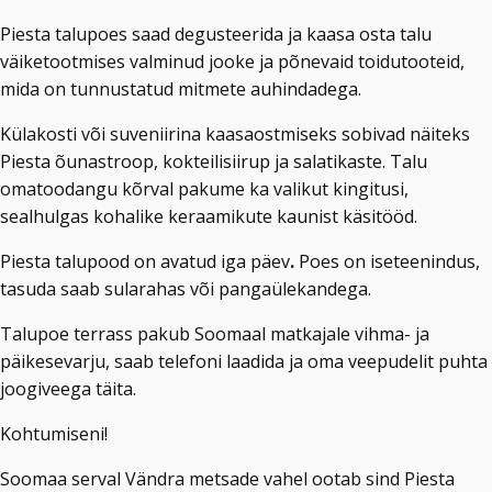
Piesta talupoes saad degusteerida ja kaasa osta talu
väiketootmises valminud jooke ja põnevaid toidutooteid,
mida on tunnustatud mitmete auhindadega.
Külakosti või suveniirina kaasaostmiseks sobivad näiteks
Piesta õunastroop, kokteilisiirup ja salatikaste. Talu
omatoodangu kõrval pakume ka valikut kingitusi,
sealhulgas kohalike keraamikute kaunist käsitööd.
Piesta talupood on avatud
iga päev
.
Poes on iseteenindus,
tasuda saab sularahas või pangaülekandega.
Talupoe terrass pakub Soomaal matkajale vihma- ja
päikesevarju, saab telefoni laadida ja oma veepudelit puhta
joogiveega täita.
Kohtumiseni!
Soomaa serval Vändra metsade vahel ootab sind Piesta