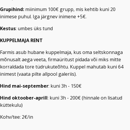
Grupihind:
miinimum 100€ grupp, mis kehtib kuni 20
inimese puhul. Iga järgnev inimene +5€.
Kestus
: umbes üks tund
KUPPELMAJA RENT
Farmis asub hubane kuppelmaja, kus oma seltskonnaga
mõnusalt aega veeta, firmaüritust pidada või miks mitte
korraldada tore tüdrukuteõhtu. Kuppel mahutab kuni 64
inimest (vaata pilte allpool galeriis).
Hind mai-september
: kuni 3h - 150€
Hind oktoober-aprill
: kuni 3h - 200€ (hinnale on lisatud
küttekulu)
Kohv/tee: 2€/in​