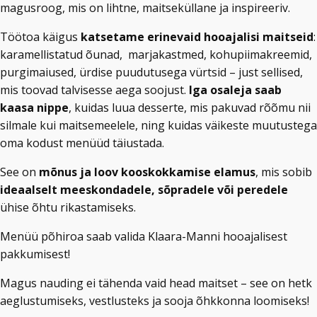
magusroog, mis on lihtne, maitseküllane ja inspireeriv.
Töötoa käigus
katsetame erinevaid hooajalisi maitseid
:
karamellistatud õunad, marjakastmed, kohupiimakreemid,
purgimaiused, ürdise puudutusega vürtsid – just sellised,
mis toovad talvisesse aega soojust.
Iga osaleja saab
kaasa nippe
, kuidas luua desserte, mis pakuvad rõõmu nii
silmale kui maitsemeelele, ning kuidas väikeste muutustega
oma kodust menüüd täiustada.
See on
mõnus ja loov kooskokkamise elamus
, mis sobib
ideaalselt meeskondadele, sõpradele või peredele
ühise õhtu rikastamiseks.
Menüü põhiroa saab valida Klaara-Manni hooajalisest
pakkumisest!
Magus nauding ei tähenda vaid head maitset – see on hetk
aeglustumiseks, vestlusteks ja sooja õhkkonna loomiseks!