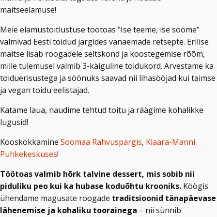
maitseelamuse!
Meie elamustoitlustuse töötoas "Ise teeme, ise sööme"
valmivad Eesti toidud järgides vanaemade retsepte. Erilise
maitse lisab roogadele seltskond ja koostegemise rõõm,
mille tulemusel valmib 3-käiguline toidukord. Arvestame ka
toiduerisustega ja söönuks saavad nii lihasööjad kui taimse
ja vegan toidu eelistajad.
Katame laua, naudime tehtud toitu ja räägime kohalikke
lugusid!
Kooskokkamine
Soomaa Rahvuspargis
,
Klaara-Manni
Puhkekeskuses
!
Töötoas valmib hõrk talvine dessert, mis sobib nii
piduliku peo kui ka hubase koduõhtu krooniks.
Köögis
ühendame magusate roogade
traditsioonid tänapäevase
lähenemise ja kohaliku toorainega
– nii sünnib