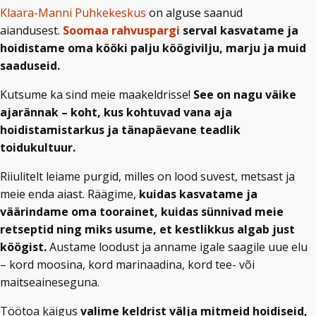
Klaara-Manni Puhkekeskus
on alguse saanud
aiandusest.
Soomaa rahvuspargi
serval kasvatame ja
hoidistame oma kööki palju köögivilju, marju ja muid
saaduseid.
Kutsume ka sind meie maakeldrisse!
See on nagu väike
ajarännak – koht, kus kohtuvad vana aja
hoidistamistarkus ja tänapäevane teadlik
toidukultuur.
Riiulitelt leiame purgid, milles on lood suvest, metsast ja
meie enda aiast. Räägime,
kuidas kasvatame ja
väärindame oma toorainet, kuidas sünnivad meie
retseptid ning miks usume, et kestlikkus algab just
köögist.
Austame loodust ja anname igale saagile uue elu
– kord moosina, kord marinaadina, kord tee- või
maitseaineseguna.
Töötoa käigus
valime keldrist välja mitmeid hoidiseid,