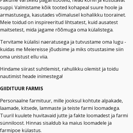
Pakume värskeid pagaritooteid, head kohvi ja kosutavat
suppi. Valmistame kõik tooted kohapeal suure hoole ja
armastusega, kasutades võimalusel kohalikku toorainet.
Meie toidud on inspireeritud lihtsatest, kuid ausatest
maitsetest, mida jagame rõõmuga oma külalistega.
Tervitame külalisi naeratusega ja tutvustame oma lugu -
kuidas me Meiereisse jõudsime ja miks otsustasime siin
oma unistust ellu viia.
Hindame siirast suhtlemist, rahulikku olemist ja toidu
nautimist heade inimestega!
GIIDITUUR FARMIS
Personaalne farmituur, mille jooksul kohtute alpakade,
laamade, kitsede, lammaste ja teiste farmi loomadega.
Tuuril kuulete huvitavaid jutte ja fakte loomadest ja farmi
sünniloost. Hinnas sisaldub ka maius loomadele ja
farmipoe külastus.