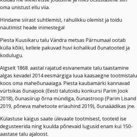
oma unistust ellu viia.
Hindame siirast suhtlemist, rahulikku olemist ja toidu
nautimist heade inimestega!
Piesta Kuusikaru talu Vändra metsas Pärnumaal ootab
külla kõiki, kellele pakuvad huvi kohalikud õunatooted ja
kodulugu.
Algselt 1868. aastal rajatud esivanemate talu taastamine
algas kevadel 2014 eesmärgiga luua kaasaegne tootmistalu
koos oma maheõunaaiaga. Piesta kaubamärki kannavad
vürtsikas õunajook (Eesti talutoidu konkursi Parim Jook
2018), õunasiirup õrna mündiga, õunastroop (Parim Lisand
2019, põneva mahetoote eriauhind 2019), õunaäädikas jne.
Külastuse käigus saate ülevaate tootmisest, tooteid ise
degusteerida ning kuulda põnevaid lugusid enam kui 150-
aastase talu ajaloost.