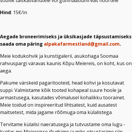
sobilik täiskasvanutele või gümnaasiumi eas noortele
Hind
: 15€/in
Aegade broneerimiseks ja üksikasjade täpsustamiseks
saada oma päring
alpakafarmestland@gmail.com
.
Meie kodukohvik ja kunstigalerii, asukohaga Soomaa
rahvuspargi väravas kaunis Kõpu Meiereis, on koht, kus on
aega.
Pakume värskeid pagaritooteid, head kohvi ja kosutavat
suppi. Valmistame kõik tooted kohapeal suure hoole ja
armastusega, kasutades võimalusel kohalikku toorainet.
Meie toidud on inspireeritud lihtsatest, kuid ausatest
maitsetest, mida jagame rõõmuga oma külalistega.
Tervitame külalisi naeratusega ja tutvustame oma lugu -
kuidas me Meiereisse jõudsime ja miks otsustasime siin