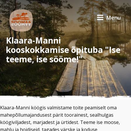
Menu
Klaara-Manni
kooskokkamise õpituba "Ise
teeme, ise sööme!"
Klaara-Manni köögis valmistame toite peamiselt oma
mahepõllumajandusest pärit toorainest, sealhulgas
köögiviljadest, marjadest ja ürtidest. Teeme ise moose,
mahlu ja hoidiseid, tagades värske ja koduse