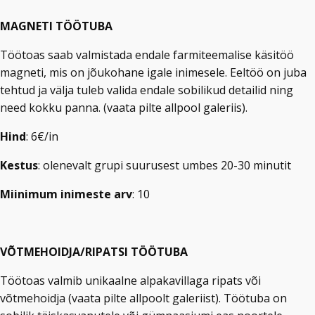
MAGNETI TÖÖTUBA
Töötoas saab valmistada endale farmiteemalise käsitöö
magneti, mis on jõukohane igale inimesele. Eeltöö on juba
tehtud ja välja tuleb valida endale sobilikud detailid ning
need kokku panna. (vaata pilte allpool galeriis).
Hind
: 6€/in
Kestus
: olenevalt grupi suurusest umbes 20-30 minutit
Miinimum inimeste arv
: 10​
VÕTMEHOIDJA/RIPATSI TÖÖTUBA
Töötoas valmib unikaalne alpakavillaga ripats või
võtmehoidja (vaata pilte allpoolt galeriist). Töötuba on