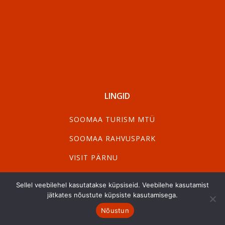
LINGID
SOOMAA TURISM MTÜ
SOOMAA RAHVUSPARK
VISIT PÄRNU
VISIT VILJANDI
Sellel veebilehel kasutatakse küpsiseid. Veebilehe kasutamist
jätkates nõustute küpsiste kasutamisega.
UUDISKIRI
Nõustun