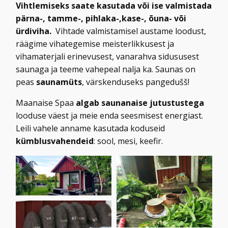
Vihtlemiseks saate kasutada või ise valmistada
pärna-, tamme-, pihlaka-,kase-, õuna- või
ürdiviha.
Vihtade valmistamisel austame loodust,
räägime vihategemise meisterlikkusest ja
vihamaterjali erinevusest, vanarahva sidususest
saunaga ja teeme vahepeal nalja ka. Saunas on
peas
saunamüts
, värskenduseks pangedušš!
Maanaise Spaa
algab saunanaise jutustustega
looduse väest ja meie enda seesmisest energiast.
Leili vahele anname kasutada koduseid
kümblusvahendeid
: sool, mesi, keefir.