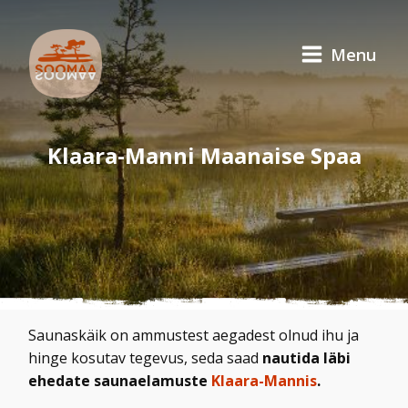
Menu
Klaara-Manni Maanaise Spaa
Saunaskäik on ammustest aegadest olnud ihu ja
hinge kosutav tegevus, seda saad
nautida läbi
ehedate saunaelamuste
Klaara-Mannis
.