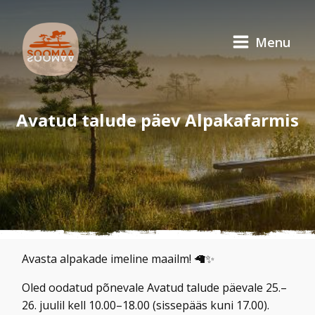
Menu
Avatud talude päev Alpakafarmis
Avasta alpakade imeline maailm! 🦙✨
Oled oodatud põnevale Avatud talude päevale 25.–
26. juulil kell 10.00–18.00 (sissepääs kuni 17.00).