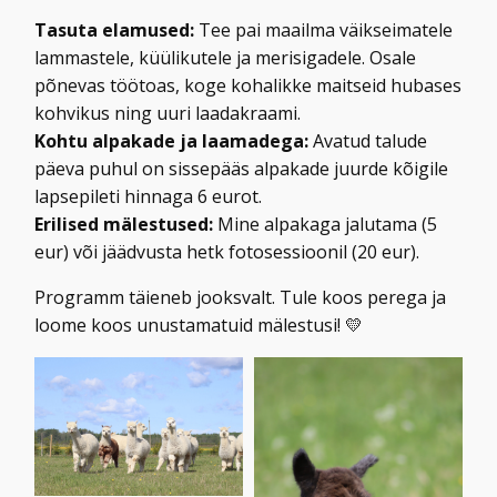
Tasuta elamused:
Tee pai maailma väikseimatele
lammastele, küülikutele ja merisigadele. Osale
põnevas töötoas, koge kohalikke maitseid hubases
kohvikus ning uuri laadakraami.
Kohtu alpakade ja laamadega:
Avatud talude
päeva puhul on sissepääs alpakade juurde kõigile
lapsepileti hinnaga 6 eurot.
Erilised mälestused:
Mine alpakaga jalutama (5
eur) või jäädvusta hetk fotosessioonil (20 eur).
Programm täieneb jooksvalt. Tule koos perega ja
loome koos unustamatuid mälestusi! 💛