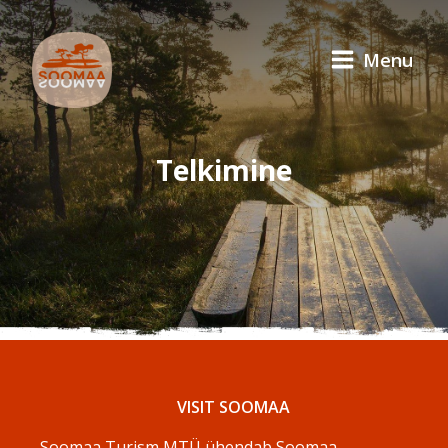
Menu
Telkimine
VISIT SOOMAA
Soomaa Turism MTÜ ühendab Soomaa