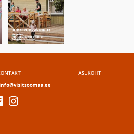
Junsi Puhkekeskus
Majutus
,
Puhkeküla, karavanid
,
Puhkemaja
KONTAKT
ASUKOHT
info@visitsoomaa.ee