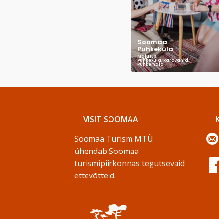
Soomaa
Puhkeküla
Majutus
,
Puhkeküla, karavanid
,
Puhkemaja
VISIT SOOMAA
Soomaa Turism MTÜ
ühendab Soomaa
turismipiirkonnas tegutsevaid
ettevõtteid.