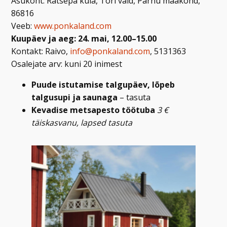
Asukoht: Rätsepa küla, Tori vald, Pärnu maakond,
86816
Veeb:
www.ponkaland.com
Kuupäev ja aeg: 24. mai, 12.00–15.00
Kontakt: Raivo,
info@ponkaland.com
, 5131363
Osalejate arv: kuni 20 inimest
Puude istutamise talgupäev, lõpeb
talgusupi ja saunaga
– tasuta
Kevadise metsapesto töötuba
3 €
täiskasvanu, lapsed tasuta