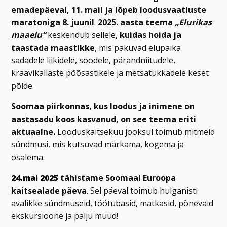
emadepäeval, 11. mail ja lõpeb loodusvaatluste
maratoniga 8. juunil
.
2025. aasta teema
„Elurikas
maaelu“
keskendub sellele,
kuidas hoida ja
taastada maastikke
, mis pakuvad elupaika
sadadele liikidele, soodele, pärandniitudele,
kraavikallaste põõsastikele ja metsatukkadele keset
põlde.
Soomaa piirkonnas, kus loodus ja inimene on
aastasadu koos kasvanud, on see teema eriti
aktuaalne.
Looduskaitsekuu jooksul toimub mitmeid
sündmusi, mis kutsuvad märkama, kogema ja
osalema.
24.mai 2025
tähistame Soomaal Euroopa
kaitsealade päeva
. Sel päeval toimub hulganisti
avalikke sündmuseid, töötubasid, matkasid, põnevaid
ekskursioone ja palju muud!