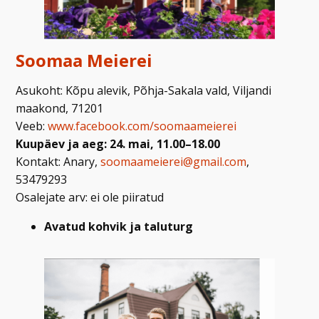
Soomaa Meierei
Asukoht: Kõpu alevik, Põhja-Sakala vald, Viljandi
maakond, 71201
Veeb:
www.facebook.com/soomaameierei
Kuupäev ja aeg: 24. mai, 11.00–18.00
Kontakt: Anary,
soomaameierei@gmail.com
,
53479293
Osalejate arv: ei ole piiratud
Avatud kohvik ja taluturg