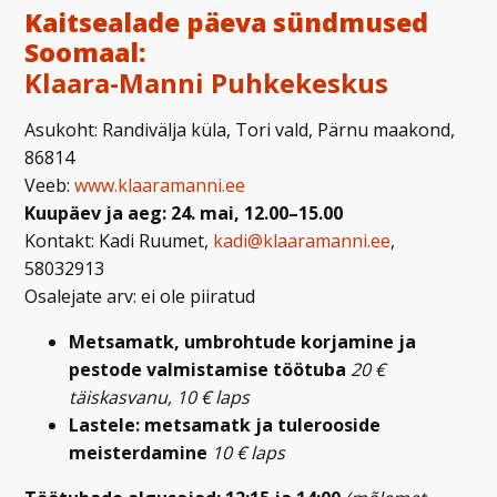
Kaitsealade päeva sündmused
Soomaal:
Klaara-Manni Puhkekeskus
Asukoht: Randivälja küla, Tori vald, Pärnu maakond,
86814
Veeb:
www.klaaramanni.ee
Kuupäev ja aeg: 24. mai, 12.00–15.00
Kontakt: Kadi Ruumet,
kadi@klaaramanni.ee
,
58032913
Osalejate arv: ei ole piiratud
Metsamatk, umbrohtude korjamine ja
pestode valmistamise töötuba
20 €
täiskasvanu, 10 € laps
Lastele: metsamatk ja tulerooside
meisterdamine
10 € laps