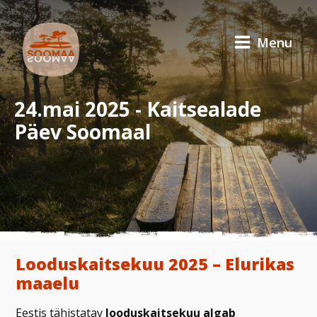
Menu
24.mai 2025 - Kaitsealade
Päev Soomaal
Looduskaitsekuu 2025 – Elurikas
maaelu
Eestis tähistatav
looduskaitsekuu algab