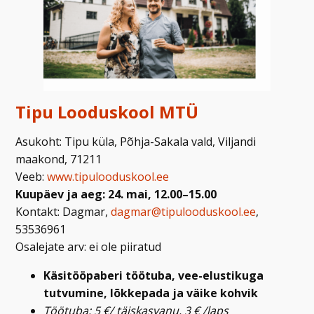
Tipu Looduskool MTÜ
Asukoht: Tipu küla, Põhja-Sakala vald, Viljandi
maakond, 71211
Veeb:
www.tipulooduskool.ee
Kuupäev ja aeg: 24. mai, 12.00–15.00
Kontakt: Dagmar,
dagmar@tipulooduskool.ee
,
53536961
Osalejate arv: ei ole piiratud
Käsitööpaberi töötuba, vee-elustikuga
tutvumine, lõkkepada ja väike kohvik
Töötuba: 5 €/ täiskasvanu, 3 € /laps