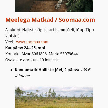
Meelega Matkad / Soomaa.com
Asukoht: Halliste jõgi (start Lemmjõelt, lõpp Tipu
lähistel)
Veeb:
www.soomaa.com
Kuupäev: 24.–25. mai
Kontakt: Aivar 5061896, Merle 53079644
Osalejate arv: kuni 10 inimest
Kanuumatk Halliste jõel, 2 päeva
109 €
inimene