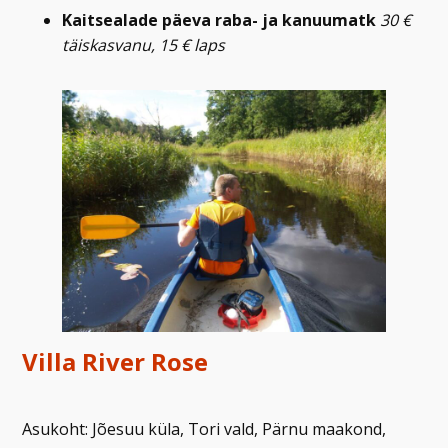
Kaitsealade päeva raba- ja kanuumatk
30 €
täiskasvanu, 15 € laps
Villa River Rose
Asukoht: Jõesuu küla, Tori vald, Pärnu maakond,