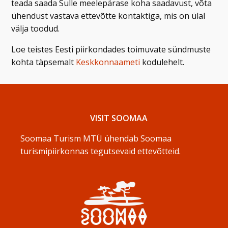
teada saada Sulle meelepärase koha saadavust, võta
ühendust vastava ettevõtte kontaktiga, mis on ülal
välja toodud.
Loe teistes Eesti piirkondades toimuvate sündmuste
kohta täpsemalt
Keskkonnaameti
kodulehelt.
VISIT SOOMAA
Soomaa Turism MTÜ ühendab Soomaa
turismipiirkonnas tegutsevaid ettevõtteid.