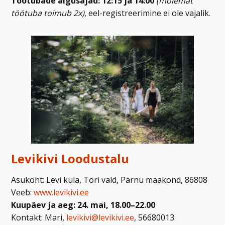
Töötubade algusajad: 12:15 ja 14:00
(mõlemat
töötuba toimub 2x)
, eel-registreerimine ei ole vajalik.
Levikivi Loodustalu
Asukoht: Levi küla, Tori vald, Pärnu maakond, 86808
Veeb:
www.levikivi.ee
Kuupäev ja aeg: 24. mai, 18.00–22.00
Kontakt: Mari,
levikivi@levikivi.ee
, 56680013