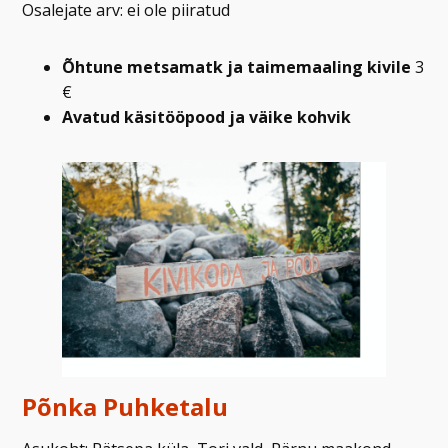
Osalejate arv: ei ole piiratud
Õhtune metsamatk ja taimemaaling kivile
3
€
Avatud käsitööpood ja väike kohvik
Põnka Puhketalu