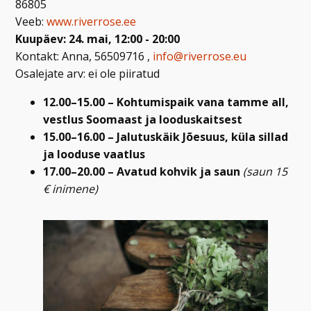
86805
Veeb:
www.riverrose.ee
Kuupäev: 24. mai, 12:00 - 20:00
Kontakt: Anna, 56509716 ,
info@riverrose.eu
Osalejate arv: ei ole piiratud
12.00–15.00 – Kohtumispaik vana tamme all,
vestlus Soomaast ja looduskaitsest
15.00–16.00 – Jalutuskäik Jõesuus, küla sillad
ja looduse vaatlus
17.00–20.00 – Avatud kohvik ja saun
(saun 15
€ inimene)