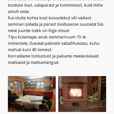
looduse ilust, salapärast ja toimimisest, kuid mitte
ainult seda.
Kui otsite kohta kust koosolekut või väikest
seminari pidada ja pärast loodusesse suunata! Siis
meie juurde tulek on õige otsus!
Tipu külamajas asub seminariruum 15-le
inimestele, õuealal paikneb vabaõhuklass, kuhu
mahub kuni 40 inimest.
Korraldame toitlustust ja pakume meeleolukaid
matkasid ja matkamängud.