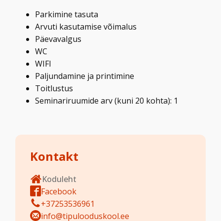
Parkimine tasuta
Arvuti kasutamise võimalus
Päevavalgus
WC
WIFI
Paljundamine ja printimine
Toitlustus
Seminariruumide arv (kuni 20 kohta): 1
Kontakt
Koduleht
Facebook
+37253536961
info@tipulooduskool.ee