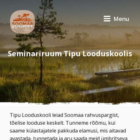
Menu
Seminariruum Tipu Looduskoolis
Tipu Looduskooli leiad Soomaa rahvuspargist,
tõelise looduse keskelt. Tunneme rõõmu, kui
saame külastajatele pakkuda elamusi, mis aitavad
avastada, tunnetada ja aru saada meid ümbritseva