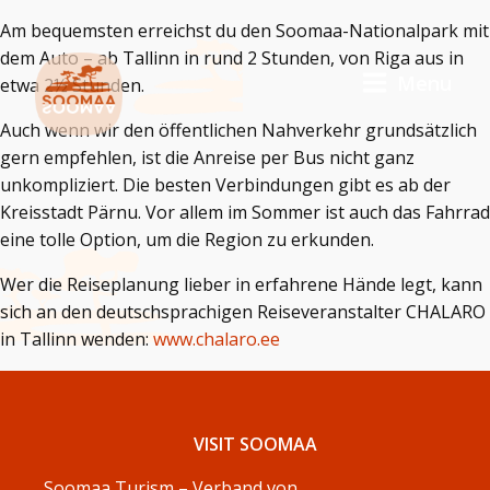
Am bequemsten erreichst du den Soomaa-Nationalpark mit
dem Auto – ab Tallinn in rund 2 Stunden, von Riga aus in
Menu
etwa 2½ Stunden.
Auch wenn wir den öffentlichen Nahverkehr grundsätzlich
gern empfehlen, ist die Anreise per Bus nicht ganz
unkompliziert. Die besten Verbindungen gibt es ab der
Kreisstadt Pärnu. Vor allem im Sommer ist auch das Fahrrad
eine tolle Option, um die Region zu erkunden.
Wer die Reiseplanung lieber in erfahrene Hände legt, kann
sich an den deutschsprachigen Reiseveranstalter CHALARO
in Tallinn wenden:
www.chalaro.ee
VISIT SOOMAA
Soomaa Turism – Verband von