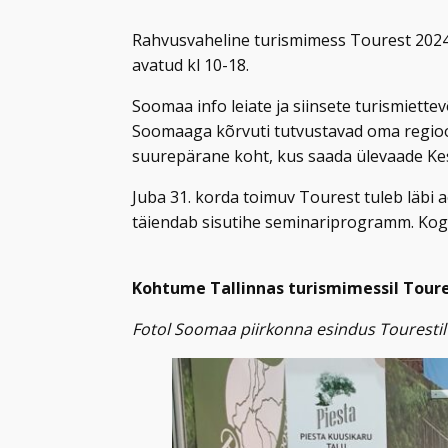
Rahvusvaheline turismimess Tourest 2024 
avatud kl 10-18.
Soomaa info leiate ja siinsete turismiett
Soomaaga kõrvuti tutvustavad oma regioon
suurepärane koht, kus saada ülevaade Kes
Juba 31. korda toimuv Tourest tuleb läbi
täiendab sisutihe seminariprogramm. Kog
Kohtume Tallinnas turismimessil Toure
Fotol Soomaa piirkonna esindus Tourestil