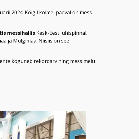
aril 2024. Kõigil kolmel päeval on mess
is messihallis
Kesk-Eesti ühispinnal.
a ja Mulgimaa. Niisiis on see
onente koguneb rekordarv ning messimelu