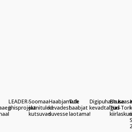
LEADER-
Soomaa
Haabjamatk
Tule
Digipuhastuse
Ela kaas
aaeg
ühisprojekt
jaanituled
kevadest
haabjat
kevadtalgud
Türi-Tori
maal
kutsuvad
suvesse
laotama!
kiirlasku