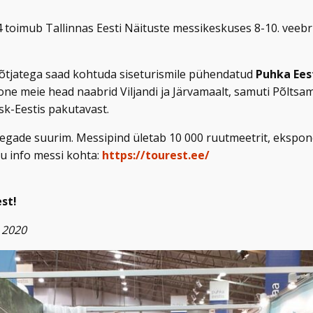
toimub Tallinnas Eesti Näituste messikeskuses 8-10. veebru
evõtjatega saad kohtuda siseturismile pühendatud
Puhka Eest
e meie head naabrid Viljandi ja Järvamaalt, samuti Põltsama
k-Eestis pakutavast.
 aegade suurim. Messipind ületab 10 000 ruutmeetrit, eksp
u info messi kohta:
https://tourest.ee/
st!
 2020