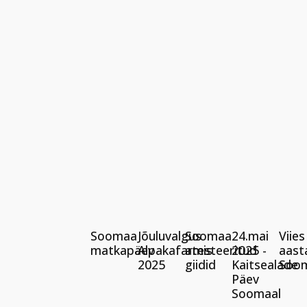
Soomaa
Jõuluvalgus
Soomaa
24.mai
Viies
matkapäev
Alpakafarmis
atesteeritud
2025 -
aast
2025
giidid
Kaitsealade
Soo
Päev
Soomaal