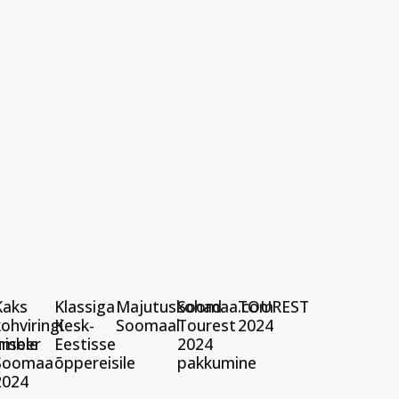
a
Kaks
Klassiga
Majutuskohad
Soomaa.com
TOUREST
kohviringi
Kesk-
Soomaal
Tourest
2024
misele
ümber
Eestisse
2024
Soomaa
õppereisile
pakkumine
2024